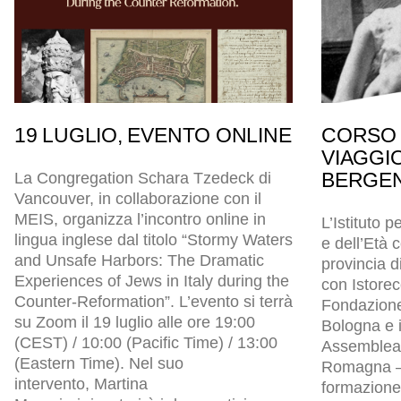
19 LUGLIO, EVENTO ONLINE
CORSO 
VIAGGI
BERGEN
La Congregation Schara Tzedeck di
Vancouver, in collaborazione con il
MEIS, organizza l’incontro online in
L’Istituto p
lingua inglese dal titolo “Stormy Waters
e dell’Età
and Unsafe Harbors: The Dramatic
provincia d
Experiences of Jews in Italy during the
con Istore
Counter-Reformation”. L’evento si terrà
Fondazion
su Zoom il 19 luglio alle ore 19:00
Bologna e i
(CEST) / 10:00 (Pacific Time) / 13:00
Assemblea l
(Eastern Time). Nel suo
Romagna – 
intervento, Martina
formazione 