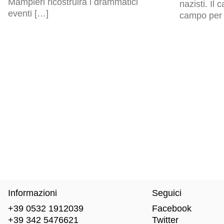
Mampieri ricostruirà i drammatici
nazisti. Il
eventi […]
campo per p
Informazioni
Seguici
+39 0532 1912039
Facebook
+39 342 5476621
Twitter