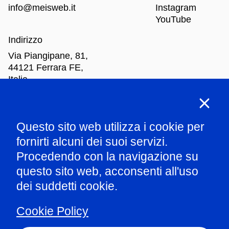
info@meisweb.it
Instagram
YouTube
Indirizzo
Via Piangipane, 81,
44121 Ferrara FE,
Italia
Orari di apertura
Questo sito web utilizza i cookie per
Mar
-Dom: dalle 10.00 alle 18.00
fornirti alcuni dei suoi servizi.
Procedendo con la navigazione su
Parla con il nostro staff
questo sito web, acconsenti all'uso
dei suddetti cookie.
Amministrazione trasparente
Cookie Policy
Informazioni ex art.1 comma 125 L124/2017
Privacy policy