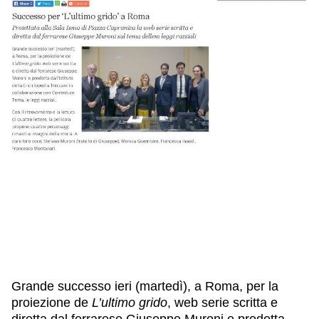
IL NOSTRO STAFF
EDUCAZIONE
SCUOLE
CULTURA EBRAICA
INSEGNANTI
CAPIRE L’EBRAISMO
GIOVANI, ADULTI
SHOAH
CALENDARIO & FESTIVITÀ
OGGETTI & SIMBOLI
IL CICLO DELLA VITA
#ITALIAEBRAICA
Grande successo ieri (martedì), a Roma, per la
proiezione de
L’ultimo grido
, web serie scritta e
diretta dal ferrarese Giuseppe Muroni e prodotta