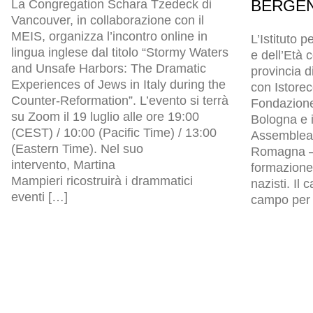
BERGEN
La Congregation Schara Tzedeck di
Vancouver, in collaborazione con il
MEIS, organizza l’incontro online in
L’Istituto p
lingua inglese dal titolo “Stormy Waters
e dell’Età
and Unsafe Harbors: The Dramatic
provincia d
Experiences of Jews in Italy during the
con Istore
Counter-Reformation”. L’evento si terrà
Fondazion
su Zoom il 19 luglio alle ore 19:00
Bologna e i
(CEST) / 10:00 (Pacific Time) / 13:00
Assemblea l
(Eastern Time). Nel suo
Romagna – 
intervento, Martina
formazione 
Mampieri ricostruirà i drammatici
nazisti. Il
eventi […]
campo per p