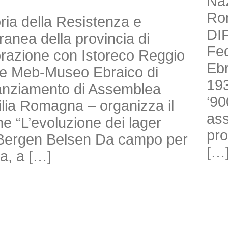
Naz
Ro
toria della Resistenza e
DI
anea della provincia di
Fed
borazione con Istoreco Reggio
Ebr
ne Meb-Museo Ebraico di
193
nanziamento di Assemblea
‘90
milia Romagna – organizza il
ass
e “L’evoluzione dei lager
pro
di Bergen Belsen Da campo per
[…
ra, a […]