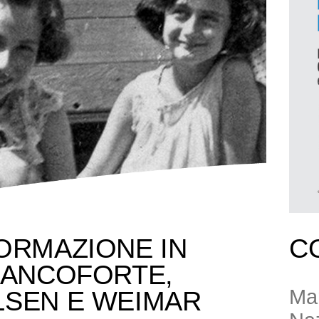
ORMAZIONE IN
C
RANCOFORTE,
Mar
LSEN E WEIMAR