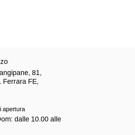
zzo
iangipane, 81,
 Ferrara FE,
i apertura
om: dalle 10.00 alle