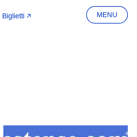
MENU
Biglietti
A
INDIRIZZO
Via Piangipane, 81,
44121 Ferrara FE,
Italia