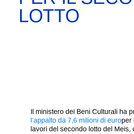
BOOKSHOP
RICERCA
PASSATI
LOTTO
VISITE GUIDATE
AULA DIDATTICA
IL NOSTRO STAFF
EDUCAZIONE
CULTURA EBRAICA
SCUOLE
INSEGNANTI
SHOAH
CAPIRE L’EBRAISMO
GIOVANI, ADULTI
CALENDARIO & FESTIVITÀ
OGGETTI & SIMBOLI
Il ministero dei Beni Culturali ha p
IL CICLO DELLA VITA
l’appalto da 7,6 milioni di euro
per 
lavori del secondo lotto del Meis, 
#ITALIAEBRAICA