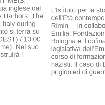
 il MEIS,
gua inglese dal
L’Istituto per la s
e Harbors: The
dell’Età contempor
Italy during
Rimini – in colla
to si terrà su
Emilia, Fondazio
(CEST) / 10:00
Bologna e il cofi
Time). Nel suo
legislativa dell’E
truirà i
corso di formazion
nazisti. Il caso 
prigionieri di guer