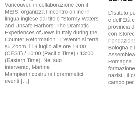
Vancouver, in collaborazione con il
MEIS, organizza l’incontro online in
L’Istituto p
lingua inglese dal titolo “Stormy Waters
e dell’Età
and Unsafe Harbors: The Dramatic
provincia d
Experiences of Jews in Italy during the
con Istore
Counter-Reformation”. L’evento si terrà
Fondazion
su Zoom il 19 luglio alle ore 19:00
Bologna e i
(CEST) / 10:00 (Pacific Time) / 13:00
Assemblea l
(Eastern Time). Nel suo
Romagna – 
intervento, Martina
formazione 
Mampieri ricostruirà i drammatici
nazisti. Il
eventi […]
campo per p