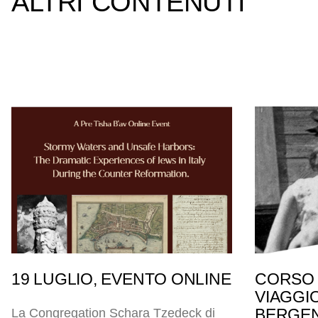
ALTRI CONTENUTI
19 LUGLIO, EVENTO ONLINE
CORSO 
VIAGGI
BERGEN
La Congregation Schara Tzedeck di