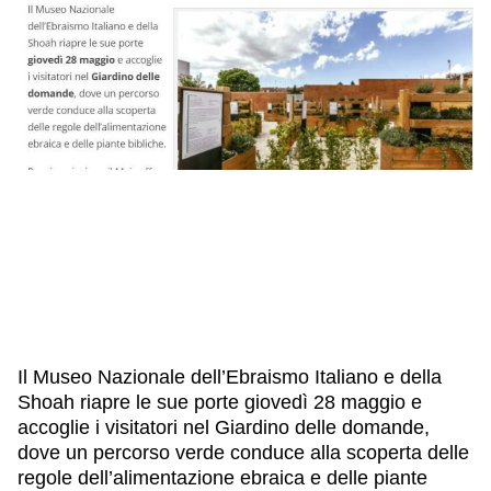
IL NOSTRO STAFF
EDUCAZIONE
SCUOLE
CULTURA EBRAICA
INSEGNANTI
CAPIRE L’EBRAISMO
GIOVANI, ADULTI
SHOAH
CALENDARIO & FESTIVITÀ
OGGETTI & SIMBOLI
IL CICLO DELLA VITA
#ITALIAEBRAICA
Il Museo Nazionale dell’Ebraismo Italiano e della
Shoah riapre le sue porte
giovedì 28 maggio
e
accoglie i visitatori nel
Giardino delle domande
,
dove un percorso verde conduce alla scoperta delle
regole dell’alimentazione ebraica e delle piante