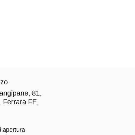
zzo
iangipane, 81,
 Ferrara FE,
i apertura