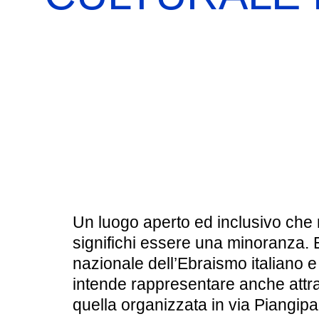
BOOKSHOP
RICERCA
PASSATI
VISITE GUIDATE
AULA DIDATTICA
IL NOSTRO STAFF
EDUCAZIONE
CULTURA EBRAICA
SCUOLE
INSEGNANTI
SHOAH
CAPIRE L’EBRAISMO
GIOVANI, ADULTI
CALENDARIO & FESTIVITÀ
Un luogo aperto ed inclusivo che
significhi essere una minoranza. 
OGGETTI & SIMBOLI
nazionale dell’Ebraismo italiano e
intende rappresentare anche attr
IL CICLO DELLA VITA
quella organizzata in via Piangipa
#ITALIAEBRAICA