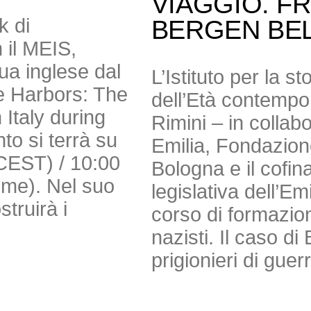
VIAGGIO. F
k di
BERGEN BE
 il MEIS,
gua inglese dal
L’Istituto per la s
e Harbors: The
dell’Età contempor
Italy during
Rimini – in colla
to si terrà su
Emilia, Fondazio
(CEST) / 10:00
Bologna e il cofi
Time). Nel suo
legislativa dell’E
truirà i
corso di formazion
nazisti. Il caso 
prigionieri di guer