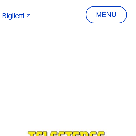
MENU
Biglietti
A
INDIRIZZO
Via Piangipane, 81,
44121 Ferrara FE,
Italia