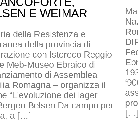
RANCOFORTE,
Mar
LSEN E WEIMAR
Naz
Ro
toria della Resistenza e
DI
anea della provincia di
Fed
borazione con Istoreco Reggio
Ebr
ne Meb-Museo Ebraico di
193
nanziamento di Assemblea
‘90
milia Romagna – organizza il
ass
e “L’evoluzione dei lager
pro
di Bergen Belsen Da campo per
[…
ra, a […]