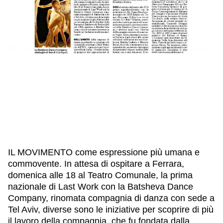
IL NOSTRO STAFF
EDUCAZIONE
SCUOLE
CULTURA EBRAICA
INSEGNANTI
CAPIRE L’EBRAISMO
GIOVANI, ADULTI
SHOAH
CALENDARIO & FESTIVITÀ
OGGETTI & SIMBOLI
IL CICLO DELLA VITA
#ITALIAEBRAICA
IL MOVIMENTO come espressione più umana e
commovente. In attesa di ospitare a Ferrara,
domenica alle 18 al Teatro Comunale, la prima
nazionale di Last Work con la Batsheva Dance
Company, rinomata compagnia di danza con sede a
Tel Aviv, diverse sono le iniziative per scoprire di più
il lavoro della compagnia, che fu fondata dalla