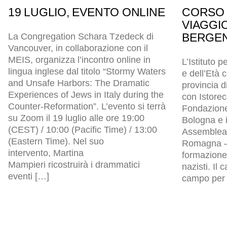
19 LUGLIO, EVENTO ONLINE
CORSO 
VIAGGI
BERGEN
La Congregation Schara Tzedeck di
Vancouver, in collaborazione con il
MEIS, organizza l’incontro online in
L’Istituto p
lingua inglese dal titolo “Stormy Waters
e dell’Età
and Unsafe Harbors: The Dramatic
provincia d
Experiences of Jews in Italy during the
con Istore
Counter-Reformation”. L’evento si terrà
Fondazion
su Zoom il 19 luglio alle ore 19:00
Bologna e i
(CEST) / 10:00 (Pacific Time) / 13:00
Assemblea l
(Eastern Time). Nel suo
Romagna – 
intervento, Martina
formazione 
Mampieri ricostruirà i drammatici
nazisti. Il
eventi […]
campo per p