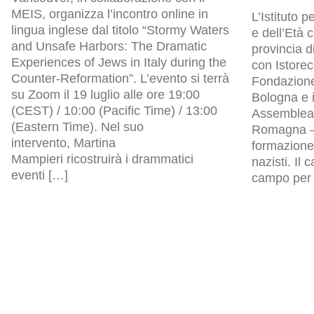
MEIS, organizza l’incontro online in
L’Istituto p
lingua inglese dal titolo “Stormy Waters
e dell’Età
and Unsafe Harbors: The Dramatic
provincia d
Experiences of Jews in Italy during the
con Istore
Counter-Reformation”. L’evento si terrà
Fondazion
su Zoom il 19 luglio alle ore 19:00
Bologna e i
(CEST) / 10:00 (Pacific Time) / 13:00
Assemblea l
(Eastern Time). Nel suo
Romagna – 
intervento, Martina
formazione 
Mampieri ricostruirà i drammatici
nazisti. Il
eventi […]
campo per p