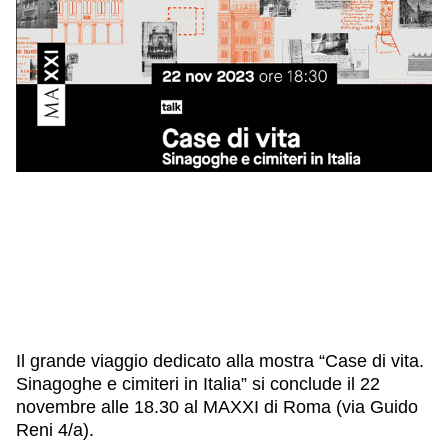
IL NOSTRO STAFF
EDUCAZIONE
SCUOLE
CULTURA EBRAICA
INSEGNANTI
CAPIRE L’EBRAISMO
GIOVANI, ADULTI
SHOAH
CALENDARIO & FESTIVITÀ
OGGETTI & SIMBOLI
IL CICLO DELLA VITA
#ITALIAEBRAICA
Il grande viaggio dedicato alla mostra
“Case di vita.
Sinagoghe e cimiteri in Italia”
si conclude il
22
novembre alle 18.30
al
MAXXI
di Roma (via Guido
Reni 4/a).