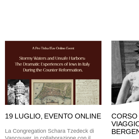
19 LUGLIO, EVENTO ONLINE
CORSO 
VIAGGI
BERGEN
La Congregation Schara Tzedeck di
Vancouver, in collaborazione con il