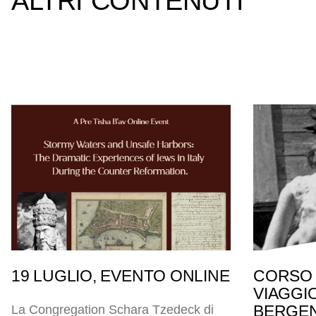
ALTRI CONTENUTI
19 LUGLIO, EVENTO ONLINE
CORSO 
VIAGGI
BERGEN
La Congregation Schara Tzedeck di