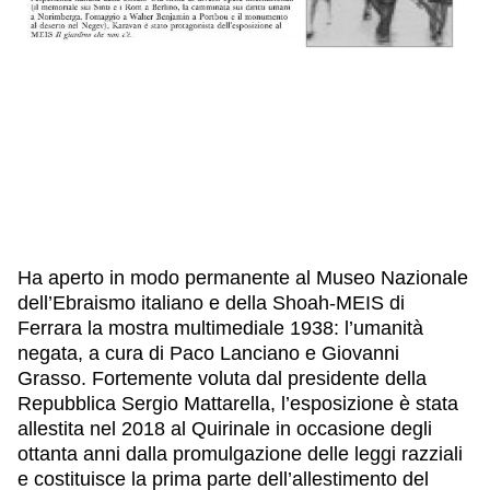
IL NOSTRO STAFF
EDUCAZIONE
SCUOLE
CULTURA EBRAICA
INSEGNANTI
CAPIRE L’EBRAISMO
GIOVANI, ADULTI
SHOAH
CALENDARIO & FESTIVITÀ
OGGETTI & SIMBOLI
IL CICLO DELLA VITA
#ITALIAEBRAICA
Ha aperto in modo permanente al Museo Nazionale
dell’Ebraismo italiano e della Shoah-MEIS di
Ferrara la mostra multimediale 1938: l’umanità
negata, a cura di Paco Lanciano e Giovanni
Grasso. Fortemente voluta dal presidente della
Repubblica Sergio Mattarella, l’esposizione è stata
allestita nel 2018 al Quirinale in occasione degli
ottanta anni dalla promulgazione delle leggi razziali
e costituisce la prima parte dell’allestimento del