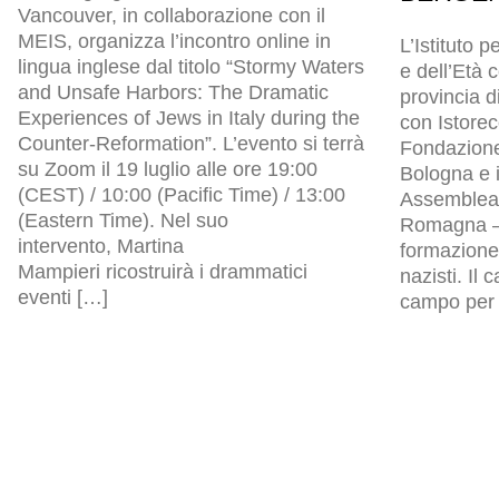
Vancouver, in collaborazione con il
MEIS, organizza l’incontro online in
L’Istituto p
lingua inglese dal titolo “Stormy Waters
e dell’Età
and Unsafe Harbors: The Dramatic
provincia d
Experiences of Jews in Italy during the
con Istore
Counter-Reformation”. L’evento si terrà
Fondazion
su Zoom il 19 luglio alle ore 19:00
Bologna e i
(CEST) / 10:00 (Pacific Time) / 13:00
Assemblea l
(Eastern Time). Nel suo
Romagna – 
intervento, Martina
formazione 
Mampieri ricostruirà i drammatici
nazisti. Il
eventi […]
campo per p