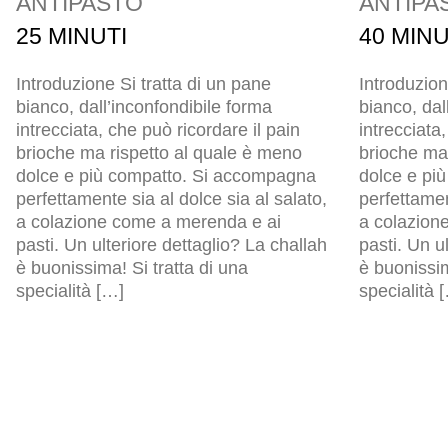
ANTIPASTO
ANTIPA
25 MINUTI
40 MINU
Introduzione Si tratta di un pane
Introduzion
bianco, dall’inconfondibile forma
bianco, dal
intrecciata, che può ricordare il pain
intrecciata
brioche ma rispetto al quale è meno
brioche ma
dolce e più compatto. Si accompagna
dolce e pi
perfettamente sia al dolce sia al salato,
perfettamen
a colazione come a merenda e ai
a colazion
pasti. Un ulteriore dettaglio? La challah
pasti. Un u
è buonissima! Si tratta di una
è buonissim
specialità […]
specialità 