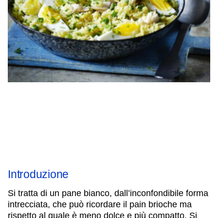
IL NOSTRO STAFF
EDUCAZIONE
SCUOLE
CULTURA EBRAICA
INSEGNANTI
CAPIRE L’EBRAISMO
GIOVANI, ADULTI
SHOAH
CALENDARIO & FESTIVITÀ
OGGETTI & SIMBOLI
IL CICLO DELLA VITA
#ITALIAEBRAICA
Introduzione
Si tratta di un pane bianco, dall’inconfondibile forma
intrecciata, che può ricordare il pain brioche ma
rispetto al quale è meno dolce e più compatto. Si