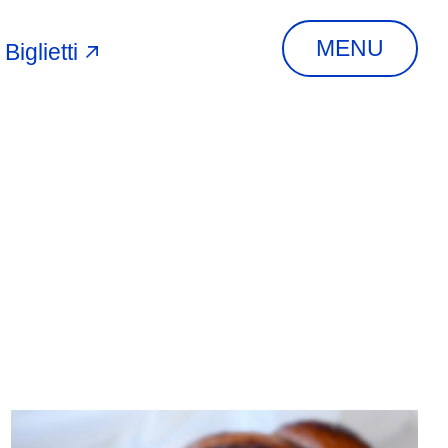
MENU
Biglietti
A
INDIRIZZO
Via Piangipane, 81,
44121 Ferrara FE,
Italia