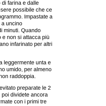
di farina e dalle
ssere possibile che ce
logrammo. Impastate a
o a uncino
di minuti. Quando
o e non si attacca più
no infarinato per altri
ola leggermente unta e
anno umido, per almeno
non raddoppia.
evitato preparate le 2
 poi dividete ancora
rmate con i primi tre