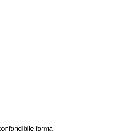
EBREI UNA STORIA ITALIANA
MOSTRA PERMANENTE
BIGLIETTI
nconfondibile forma