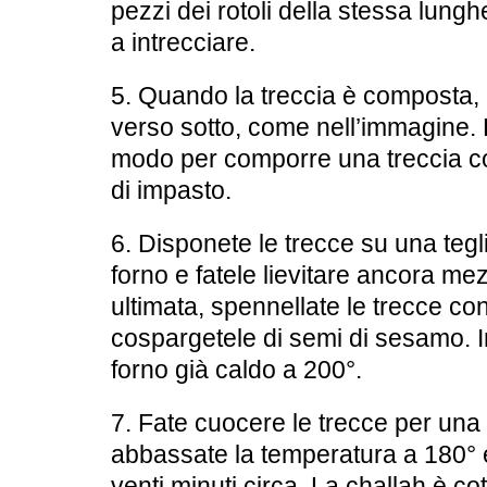
pezzi dei rotoli della stessa lun
a intrecciare.
5. Quando la treccia è composta, r
verso sotto, come nell’immagine. 
modo per comporre una treccia con
di impasto.
6. Disponete le trecce su una tegli
forno e fatele lievitare ancora mez
ultimata, spennellate le trecce con
cospargetele di semi di sesamo. I
forno già caldo a 200°.
7. Fate cuocere le trecce per una 
abbassate la temperatura a 180° e 
venti minuti circa. La challah è c