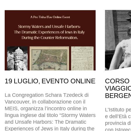
19 LUGLIO, EVENTO ONLINE
CORSO 
VIAGGI
BERGEN
La Congregation Schara Tzedeck di
Vancouver, in collaborazione con il
MEIS, organizza l’incontro online in
L’Istituto p
lingua inglese dal titolo “Stormy Waters
e dell’Età
and Unsafe Harbors: The Dramatic
provincia d
Experiences of Jews in Italy during the
con Istore