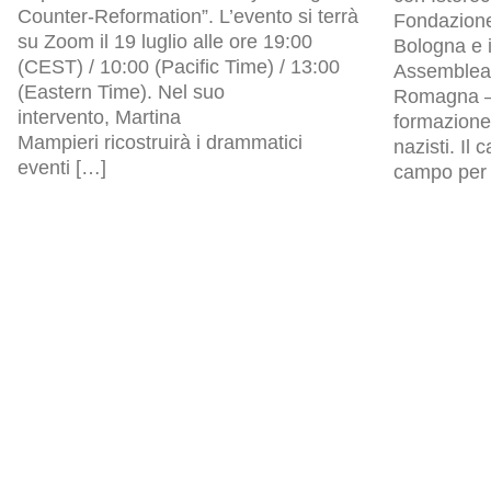
Counter-Reformation”. L’evento si terrà
Fondazion
su Zoom il 19 luglio alle ore 19:00
Bologna e i
(CEST) / 10:00 (Pacific Time) / 13:00
Assemblea l
(Eastern Time). Nel suo
Romagna – 
intervento, Martina
formazione 
Mampieri ricostruirà i drammatici
nazisti. Il
eventi […]
campo per p