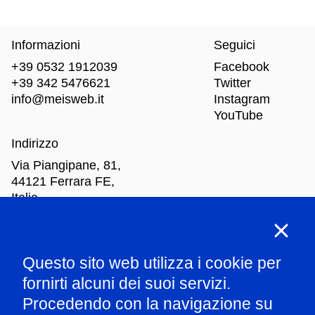
Informazioni
Seguici
+39 0532 1912039
Facebook
+39 342 5476621
Twitter
info@meisweb.it
Instagram
YouTube
Indirizzo
Via Piangipane, 81,
44121 Ferrara FE,
Italia
Orari di apertura
Questo sito web utilizza i cookie per
Mar
-Dom: dalle 10.00 alle 18.00
fornirti alcuni dei suoi servizi.
Procedendo con la navigazione su
Parla con il nostro staff