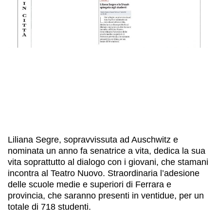
IL NOSTRO STAFF
EDUCAZIONE
SCUOLE
CULTURA EBRAICA
INSEGNANTI
CAPIRE L’EBRAISMO
GIOVANI, ADULTI
SHOAH
CALENDARIO & FESTIVITÀ
OGGETTI & SIMBOLI
IL CICLO DELLA VITA
#ITALIAEBRAICA
Liliana Segre, sopravvissuta ad Auschwitz e
nominata un anno fa senatrice a vita, dedica la sua
vita soprattutto al dialogo con i giovani, che stamani
incontra al Teatro Nuovo. Straordinaria l’adesione
delle scuole medie e superiori di Ferrara e
provincia, che saranno presenti in ventidue, per un
totale di 718 studenti.