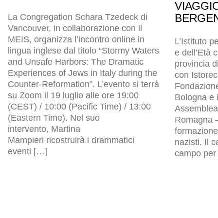
VIAGGI
BERGEN
La Congregation Schara Tzedeck di
Vancouver, in collaborazione con il
MEIS, organizza l’incontro online in
L’Istituto p
lingua inglese dal titolo “Stormy Waters
e dell’Età
and Unsafe Harbors: The Dramatic
provincia d
Experiences of Jews in Italy during the
con Istore
Counter-Reformation”. L’evento si terrà
Fondazion
su Zoom il 19 luglio alle ore 19:00
Bologna e i
(CEST) / 10:00 (Pacific Time) / 13:00
Assemblea l
(Eastern Time). Nel suo
Romagna – 
intervento, Martina
formazione 
Mampieri ricostruirà i drammatici
nazisti. Il
eventi […]
campo per p