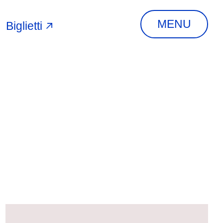
MENU
Biglietti
A
INDIRIZZO
Via Piangipane, 81,
44121 Ferrara FE,
Italia