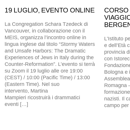
19 LUGLIO, EVENTO ONLINE
CORSO 
VIAGGI
BERGEN
La Congregation Schara Tzedeck di
Vancouver, in collaborazione con il
MEIS, organizza l’incontro online in
L’Istituto p
lingua inglese dal titolo “Stormy Waters
e dell’Età
and Unsafe Harbors: The Dramatic
provincia d
Experiences of Jews in Italy during the
con Istore
Counter-Reformation”. L’evento si terrà
Fondazion
su Zoom il 19 luglio alle ore 19:00
Bologna e i
(CEST) / 10:00 (Pacific Time) / 13:00
Assemblea l
(Eastern Time). Nel suo
Romagna – 
intervento, Martina
formazione 
Mampieri ricostruirà i drammatici
nazisti. Il
eventi […]
campo per p