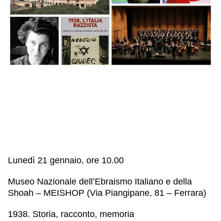
IL NOSTRO STAFF
EDUCAZIONE
SCUOLE
CULTURA EBRAICA
INSEGNANTI
CAPIRE L’EBRAISMO
GIOVANI, ADULTI
SHOAH
CALENDARIO & FESTIVITÀ
OGGETTI & SIMBOLI
IL CICLO DELLA VITA
#ITALIAEBRAICA
Lunedì 21 gennaio,
ore 10.00
Museo Nazionale dell’Ebraismo Italiano e della
Shoah – MEISHOP (Via Piangipane, 81 – Ferrara)
1938. Storia, racconto, memoria