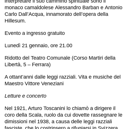
interpretare il suo cammino spirituale sono il
monaco camaldolese
Alessandro Barban
e
Antonio
Carlo Dall’Acqua
, innamorato dell’opera della
Hillesum.
Evento a ingresso gratuito
Lunedì 21 gennaio, ore 21.00
Ridotto del Teatro Comunale (Corso Martiri della
Libertà, 5 – Ferrara)
A ottant’anni dalle leggi razziali. Vita e musiche del
Maestro Vittore Veneziani
Letture e concerto
Nel 1921, Arturo Toscanini lo chiamò a dirigere il
coro della Scala, ruolo da cui dovette rassegnare le
dimissioni nel 1938, a causa delle leggi razziali
fasciste, che lo costrinsero a rifugiarsi in Svizzera.