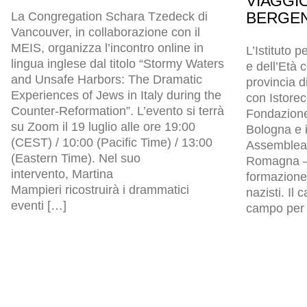
VIAGGI
BERGEN
La Congregation Schara Tzedeck di
Vancouver, in collaborazione con il
MEIS, organizza l’incontro online in
L’Istituto p
lingua inglese dal titolo “Stormy Waters
e dell’Età
and Unsafe Harbors: The Dramatic
provincia d
Experiences of Jews in Italy during the
con Istore
Counter-Reformation”. L’evento si terrà
Fondazion
su Zoom il 19 luglio alle ore 19:00
Bologna e i
(CEST) / 10:00 (Pacific Time) / 13:00
Assemblea l
(Eastern Time). Nel suo
Romagna – 
intervento, Martina
formazione 
Mampieri ricostruirà i drammatici
nazisti. Il
eventi […]
campo per p