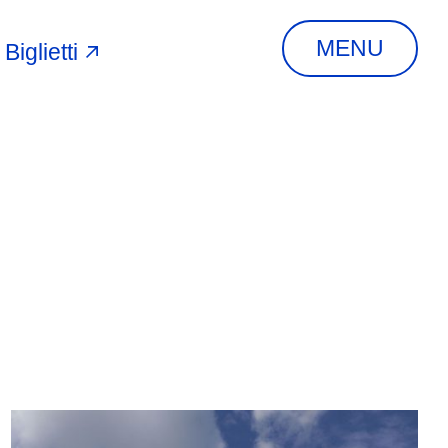
MENU
Biglietti
A
INDIRIZZO
Via Piangipane, 81,
44121 Ferrara FE,
Italia