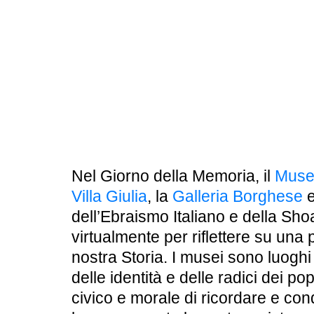
BOOKSHOP
RICERCA
PASSATI
VISITE GUIDATE
AULA DIDATTICA
IL NOSTRO STAFF
EDUCAZIONE
CULTURA EBRAICA
SCUOLE
INSEGNANTI
Nel Giorno della Memoria, il
Museo
SHOAH
CAPIRE L’EBRAISMO
GIOVANI, ADULTI
Villa Giulia
, la
Galleria Borghese
e
CALENDARIO & FESTIVITÀ
dell’Ebraismo Italiano e della Sh
virtualmente per riflettere su una
OGGETTI & SIMBOLI
nostra Storia. I musei sono luoghi
delle identità e delle radici dei po
IL CICLO DELLA VITA
civico e morale di ricordare e co
#ITALIAEBRAICA