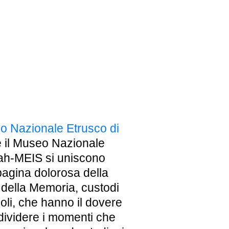
EBREI UNA STORIA ITALIANA
MOSTRA PERMANENTE
 Nazionale Etrusco di
BIGLIETTI
 il Museo Nazionale
oah-MEIS si uniscono
 pagina dolorosa della
 della Memoria, custodi
poli, che hanno il dovere
ndividere i momenti che