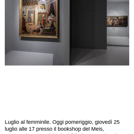
IL NOSTRO STAFF
EDUCAZIONE
SCUOLE
CULTURA EBRAICA
INSEGNANTI
CAPIRE L’EBRAISMO
GIOVANI, ADULTI
SHOAH
CALENDARIO & FESTIVITÀ
OGGETTI & SIMBOLI
IL CICLO DELLA VITA
#ITALIAEBRAICA
Luglio al femminile. Oggi pomeriggio, giovedì 25
luglio alle 17 presso il bookshop del Meis,