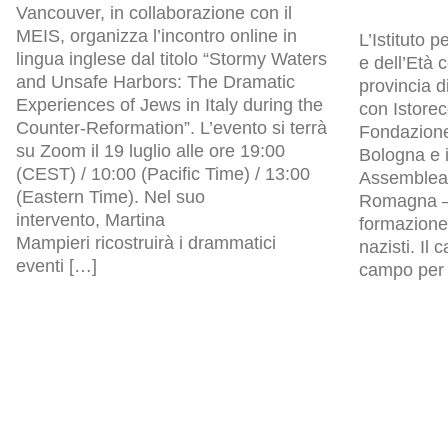
Vancouver, in collaborazione con il
MEIS, organizza l’incontro online in
L’Istituto p
lingua inglese dal titolo “Stormy Waters
e dell’Età
and Unsafe Harbors: The Dramatic
provincia d
Experiences of Jews in Italy during the
con Istore
Counter-Reformation”. L’evento si terrà
Fondazion
su Zoom il 19 luglio alle ore 19:00
Bologna e i
(CEST) / 10:00 (Pacific Time) / 13:00
Assemblea l
(Eastern Time). Nel suo
Romagna – 
intervento, Martina
formazione 
Mampieri ricostruirà i drammatici
nazisti. Il
eventi […]
campo per p