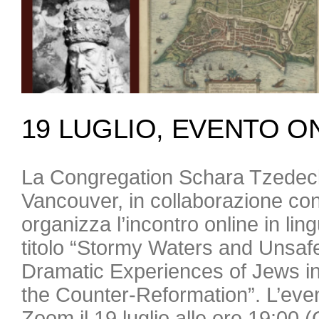
19 LUGLIO, EVENTO O
La Congregation Schara Tzedec
Vancouver, in collaborazione con
organizza l’incontro online in lin
titolo “Stormy Waters and Unsaf
Dramatic Experiences of Jews in 
the Counter-Reformation”. L’even
Zoom il 19 luglio alle ore 19:00 