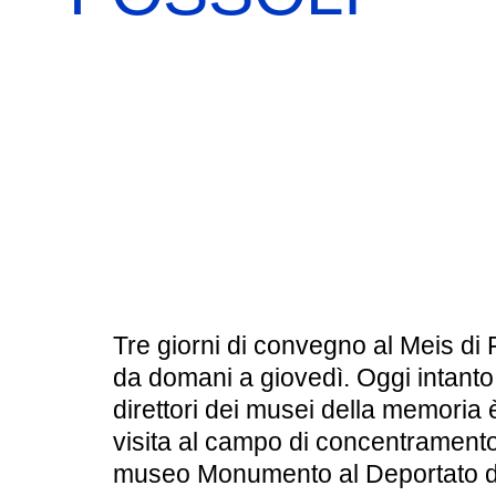
BOOKSHOP
RICERCA
PASSATI
VISITE GUIDATE
AULA DIDATTICA
IL NOSTRO STAFF
EDUCAZIONE
CULTURA EBRAICA
SCUOLE
INSEGNANTI
SHOAH
CAPIRE L’EBRAISMO
GIOVANI, ADULTI
CALENDARIO & FESTIVITÀ
Tre giorni di convegno al Meis di 
da domani a giovedì. Oggi intanto,
OGGETTI & SIMBOLI
direttori dei musei della memori
visita al campo di concentramento
IL CICLO DELLA VITA
museo Monumento al Deportato di 
#ITALIAEBRAICA