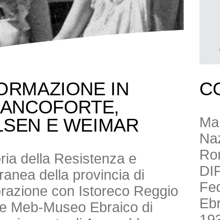
ORMAZIONE IN
C
RANCOFORTE,
Mar
LSEN E WEIMAR
Naz
Ro
toria della Resistenza e
DI
anea della provincia di
Fed
borazione con Istoreco Reggio
Ebr
ne Meb-Museo Ebraico di
193