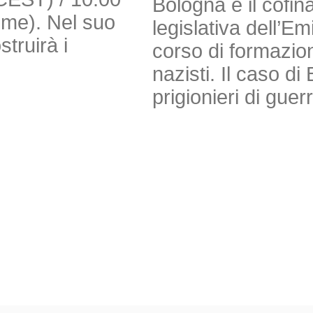
Bologna e il cofi
Time). Nel suo
legislativa dell’E
truirà i
corso di formazion
nazisti. Il caso 
prigionieri di guer