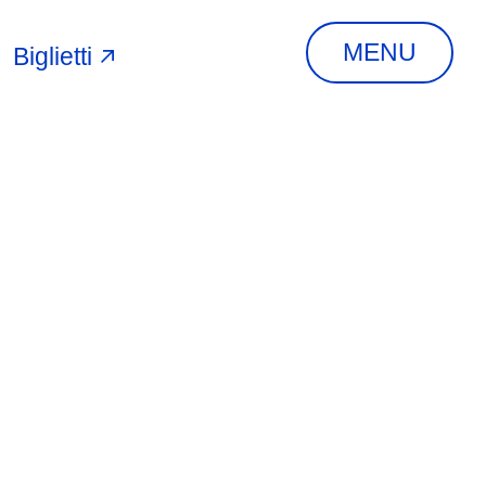
MENU
Biglietti
A
INDIRIZZO
Via Piangipane, 81,
44121 Ferrara FE,
Italia