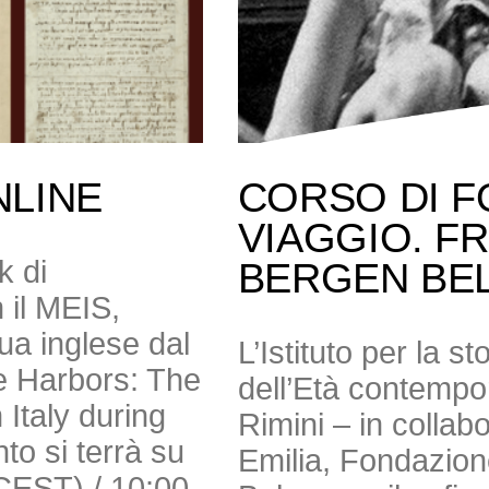
NLINE
CORSO DI F
VIAGGIO. F
k di
BERGEN BE
 il MEIS,
gua inglese dal
L’Istituto per la s
e Harbors: The
dell’Età contempor
Italy during
Rimini – in colla
to si terrà su
Emilia, Fondazio
(CEST) / 10:00