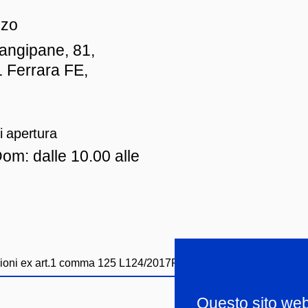
zzo
iangipane, 81,
 Ferrara FE,
i apertura
om: dalle 10.00 alle
ioni ex art.1 comma 125 L124/2017
Privacy policy
Whistleblowi
Questo sito web u