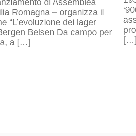
nanziamento di Assemblea
‘90
milia Romagna – organizza il
ass
e “L’evoluzione dei lager
pro
di Bergen Belsen Da campo per
[…
ra, a […]