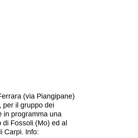
EBREI UNA STORIA ITALIANA
MOSTRA PERMANENTE
BIGLIETTI
Ferrara (via Piangipane)
 per il gruppo dei
a è in programma una
 di Fossoli (Mo) ed al
Carpi. Info: