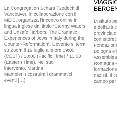
VIAGGI
BERGEN
La Congregation Schara Tzedeck di
Vancouver, in collaborazione con il
MEIS, organizza l’incontro online in
L’Istituto p
lingua inglese dal titolo “Stormy Waters
e dell’Età
and Unsafe Harbors: The Dramatic
provincia d
Experiences of Jews in Italy during the
con Istore
Counter-Reformation”. L’evento si terrà
Fondazion
su Zoom il 19 luglio alle ore 19:00
Bologna e i
(CEST) / 10:00 (Pacific Time) / 13:00
Assemblea l
(Eastern Time). Nel suo
Romagna – 
intervento, Martina
formazione 
Mampieri ricostruirà i drammatici
nazisti. Il
eventi […]
campo per p