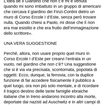
L’idea de Il Giardino che non c’è mi è venuta
quando mi sono imbattuto in un gruppo di americani
che cercava il giardino dei Finzi-Contini dietro un
muro di Corso Ercole I d’Este, senza però trovare
nulla. Quando chiesi a Paolo, mi disse che lì non
era mai esistito e che era frutto dell’immaginazione
dello scrittore».
UNA VERA SUGGESTIONE
Perché, allora, non usare proprio quel muro in
Corso Ercole I d’Este per crearvi l’entrata in un
vuoto, nel giardino che non c’è? Una suggestione
che si è via via precisata, scontornata, popolata di
oggetti. Ecco, dunque, la ferrovia, con la duplice
funzione di far accedere fisicamente il pubblico a
quel luogo, ora non più solo mentale, e di ricordare
il tragico destino delle tante famiglie ebraiche
italiane che in treno andarono incontro alla morte,
deportate dai nazisti ad Auschwitz e in altri campi di