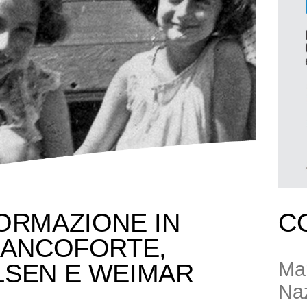
ORMAZIONE IN
C
RANCOFORTE,
Mar
LSEN E WEIMAR
Naz