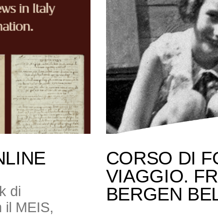
NLINE
CORSO DI F
VIAGGIO. F
k di
BERGEN BE
 il MEIS,