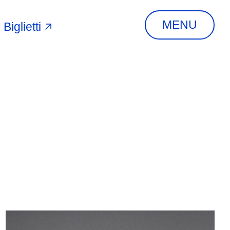
MENU
Biglietti
A
INDIRIZZO
Via Piangipane, 81,
44121 Ferrara FE,
Italia