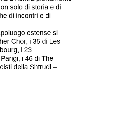
n solo di storia e di
e di incontri e di
capoluogo estense si
her Chor, i 35 di Les
ourg, i 23
arigi, i 46 di The
isti della Shtrudl –