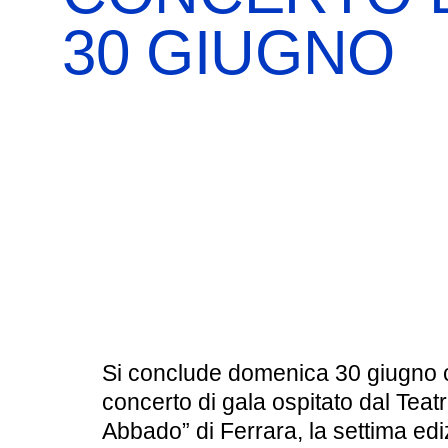
BOOKSHOP
RICERCA
PASSATI
30 GIUGNO
VISITE GUIDATE
AULA DIDATTICA
IL NOSTRO STAFF
EDUCAZIONE
CULTURA EBRAICA
SCUOLE
INSEGNANTI
SHOAH
CAPIRE L’EBRAISMO
GIOVANI, ADULTI
CALENDARIO & FESTIVITÀ
OGGETTI & SIMBOLI
Si conclude
domenica 30 giugno
IL CICLO DELLA VITA
concerto di gala ospitato dal
Teat
Abbado” di Ferrara
, la settima ed
#ITALIAEBRAICA