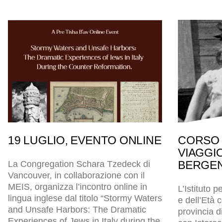
19 LUGLIO, EVENTO ONLINE
CORSO 
VIAGGI
BERGEN
La Congregation Schara Tzedeck di
Vancouver, in collaborazione con il
MEIS, organizza l’incontro online in
L’Istituto p
lingua inglese dal titolo “Stormy Waters
e dell’Età
and Unsafe Harbors: The Dramatic
provincia d
Experiences of Jews in Italy during the