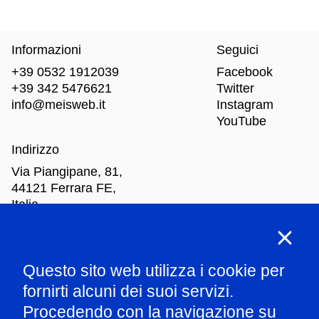
Informazioni
Seguici
+39 0532 1912039
Facebook
+39 342 5476621
Twitter
info@meisweb.it
Instagram
YouTube
Indirizzo
Via Piangipane, 81,
44121 Ferrara FE,
Italia
Orari di apertura
Questo sito web utilizza i cookie per
Mar
-Dom: dalle 10.00 alle 18.00
fornirti alcuni dei suoi servizi.
Procedendo con la navigazione su