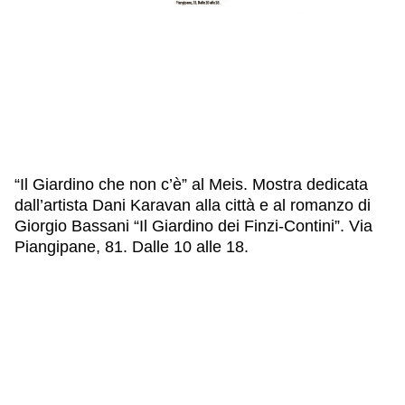
IL NOSTRO STAFF
EDUCAZIONE
SCUOLE
CULTURA EBRAICA
INSEGNANTI
CAPIRE L’EBRAISMO
GIOVANI, ADULTI
SHOAH
CALENDARIO & FESTIVITÀ
OGGETTI & SIMBOLI
IL CICLO DELLA VITA
“Il Giardino che non c’è” al Meis. Mostra dedicata
#ITALIAEBRAICA
dall’artista Dani Karavan alla città e al romanzo di
Giorgio Bassani “Il Giardino dei Finzi-Contini”. Via
Piangipane, 81. Dalle 10 alle 18.