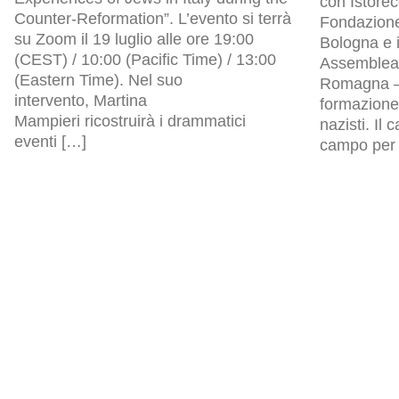
con Istore
Counter-Reformation”. L’evento si terrà
Fondazion
su Zoom il 19 luglio alle ore 19:00
Bologna e i
(CEST) / 10:00 (Pacific Time) / 13:00
Assemblea l
(Eastern Time). Nel suo
Romagna – 
intervento, Martina
formazione 
Mampieri ricostruirà i drammatici
nazisti. Il
eventi […]
campo per p