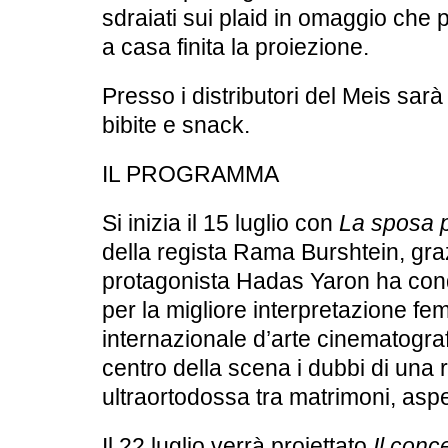
sdraiati sui
plaid in omaggio
che p
a casa finita la proiezione.
Presso i distributori del Meis sarà
bibite e snack.
IL PROGRAMMA
Si inizia il
15 luglio
con
La sposa 
della regista Rama Burshtein, graz
protagonista Hadas Yaron ha conq
per la migliore interpretazione fe
internazionale d’arte cinematogra
centro della scena i dubbi di una
ultraortodossa tra matrimoni, aspe
Il
22 luglio
verrà proiettato
Il conc