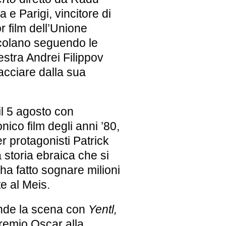
e Parigi, vincitore di
r film dell’Unione
colano seguendo le
estra Andrei Filippov
cacciare dalla sua
il
5 agosto
con
onico film degli anni ’80,
r protagonisti Patrick
 storia ebraica che si
ha fatto sognare milioni
e al Meis.
nde la scena con
Yentl,
remio Oscar
alla