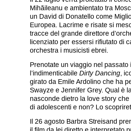
Mihăileanu e ambientato tra Mosca 
un
David di Donatello
come Miglio
Europea. Lacrime e risate si mes
tracce del grande direttore d’orch
licenziato per essersi rifiutato di 
orchestra i musicisti ebrei.
Prenotate un viaggio nel passato 
l’indimenticabile
Dirty Dancing
, ic
girato da Emile Ardolino che ha pe
Swayze e Jennifer Grey. Qual è la
nasconde dietro la love story che 
di adolescenti e non? Lo scopriret
Il
26 agosto
Barbra Streisand pre
il film da lei diretto e interpretato,
p