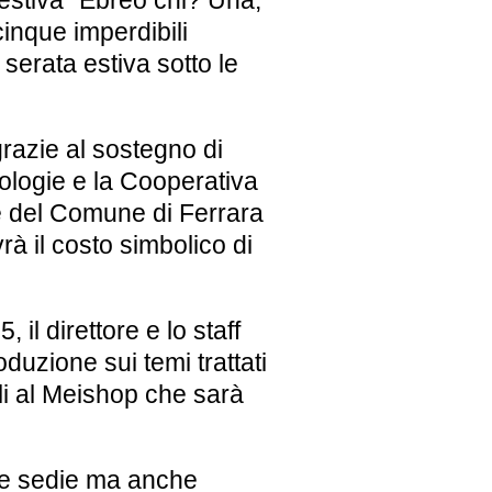
 estiva “Ebreo chi? Una,
inque imperdibili
a
serata estiva sotto le
 grazie al sostegno di
nologie e la Cooperativa
e del
Comune di Ferrara
avrà il costo simbolico di
15
, il direttore e lo staff
roduzione
sui temi trattati
li al
Meishop
che sarà
ulle sedie ma anche