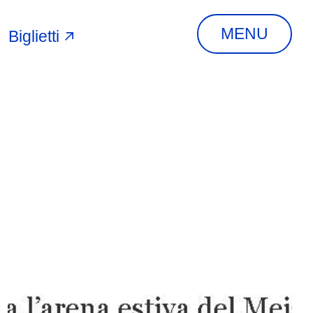
MENU
Biglietti
A
INDIRIZZO
Via Piangipane, 81,
44121 Ferrara FE,
Italia