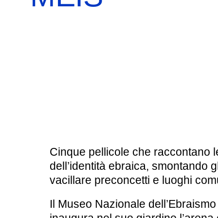
BOOKSHOP
RICERCA
PASSATI
VISITE GUIDATE
AULA DIDATTICA
IL NOSTRO STAFF
EDUCAZIONE
CULTURA EBRAICA
SCUOLE
INSEGNANTI
SHOAH
CAPIRE L’EBRAISMO
GIOVANI, ADULTI
CALENDARIO & FESTIVITÀ
Cinque pellicole che raccontano le 
dell’identità ebraica, smontando gl
OGGETTI & SIMBOLI
vacillare preconcetti e luoghi com
IL CICLO DELLA VITA
Il
Museo Nazionale dell’Ebraismo I
#ITALIAEBRAICA