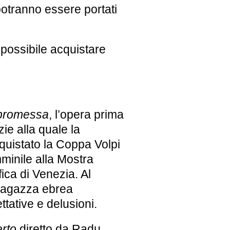
otranno essere portati
 possibile acquistare
promessa
, l’opera prima
ie alla quale la
uistato la Coppa Volpi
mminile alla
Mostra
fica di Venezia
. Al
 ragazza ebrea
ttative e delusioni.
erto
diretto da Radu