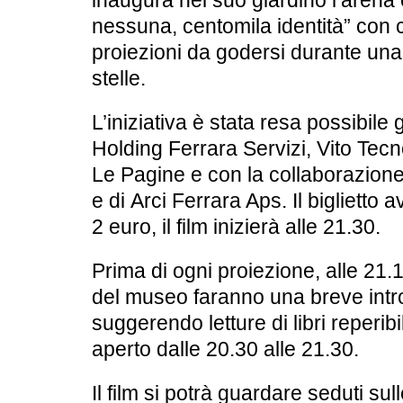
inaugura nel suo giardino
l’arena
nessuna, centomila identità”
con c
proiezioni da godersi durante un
stelle
.
L’iniziativa è stata resa possibile
Holding Ferrara Servizi, Vito Tec
Le Pagine
e con la collaborazion
e di
Arci Ferrara Aps
. Il biglietto 
2 euro, il film inizierà alle 21.30.
Prima di ogni proiezione, alle
21.
del museo faranno una
breve int
suggerendo letture di libri reperibi
aperto dalle 20.30 alle 21.30.
Il film si potrà guardare seduti s