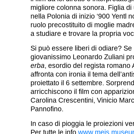
migliore colonna sonora. Figlia di 
nella Polonia di inizio ‘900 Yentl no
ruolo precostituito di moglie madre
a studiare e trovare la propria voc
Si può essere liberi di odiare? Se 
giovanissimo Leonardo Zuliani pr
erba
, esordio del regista romano 
affronta con ironia il tema dell’an
proiettato il
6 settembre
. Sorprend
arricchiscono il film con apparizio
Carolina Crescentini, Vinicio Mar
Pannofino.
In caso di pioggia le proiezioni 
Per tutte le info
www.meis.museu