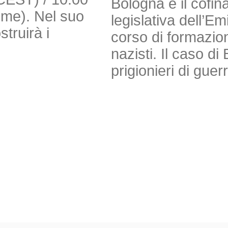
Bologna e il cofi
Time). Nel suo
legislativa dell’E
truirà i
corso di formazion
nazisti. Il caso 
prigionieri di guer