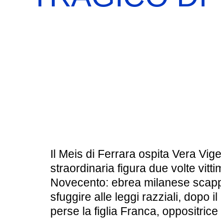
BOOKSHOP
RICERCA
PASSATI
VISITE GUIDATE
AULA DIDATTICA
IL NOSTRO STAFF
EDUCAZIONE
CULTURA EBRAICA
SCUOLE
INSEGNANTI
SHOAH
CAPIRE L’EBRAISMO
GIOVANI, ADULTI
CALENDARIO & FESTIVITÀ
Il Meis di Ferrara ospita Vera Vig
straordinaria figura due volte vitti
OGGETTI & SIMBOLI
Novecento: ebrea milanese scapp
sfuggire alle leggi razziali, dopo il
IL CICLO DELLA VITA
perse la figlia Franca, oppositrice
#ITALIAEBRAICA