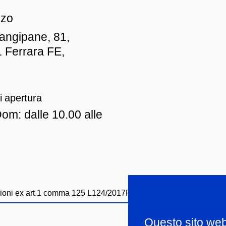
zzo
iangipane, 81,
 Ferrara FE,
i apertura
om: dalle 10.00 alle
ioni ex art.1 comma 125 L124/2017
Privacy policy
Whistleblowi
Questo sito web u