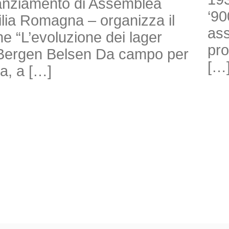
nanziamento di Assemblea
‘90
milia Romagna – organizza il
ass
e “L’evoluzione dei lager
pro
di Bergen Belsen Da campo per
[…
ra, a […]