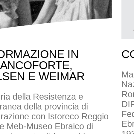
ORMAZIONE IN
C
RANCOFORTE,
Mar
LSEN E WEIMAR
Naz
Ro
toria della Resistenza e
DI
anea della provincia di
Fed
borazione con Istoreco Reggio
Ebr
ne Meb-Museo Ebraico di
193