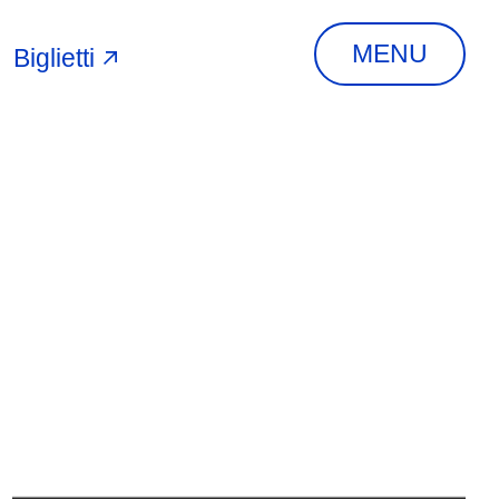
MENU
Biglietti
A
INDIRIZZO
Via Piangipane, 81,
44121 Ferrara FE,
Italia