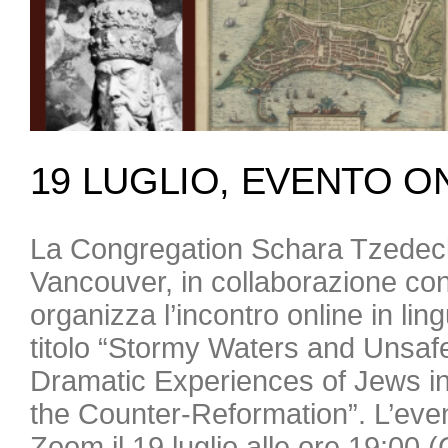
19 LUGLIO, EVENTO O
La Congregation Schara Tzedec
Vancouver, in collaborazione con
organizza l’incontro online in lin
titolo “Stormy Waters and Unsaf
Dramatic Experiences of Jews in 
the Counter-Reformation”. L’even
Zoom il 19 luglio alle ore 19:00 