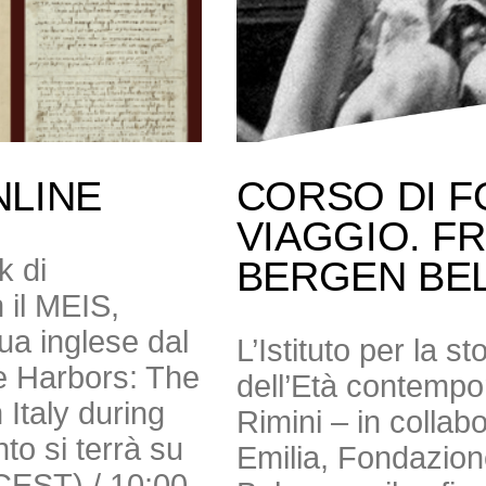
NLINE
CORSO DI F
VIAGGIO. F
k di
BERGEN BE
 il MEIS,
gua inglese dal
L’Istituto per la s
e Harbors: The
dell’Età contempor
Italy during
Rimini – in colla
to si terrà su
Emilia, Fondazio
(CEST) / 10:00