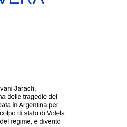
EBREI UNA STORIA ITALIANA
MOSTRA PERMANENTE
BIGLIETTI
evani Jarach,
ma delle tragedie del
ata in Argentina per
 colpo di stato di Videla
 del regime, e diventò