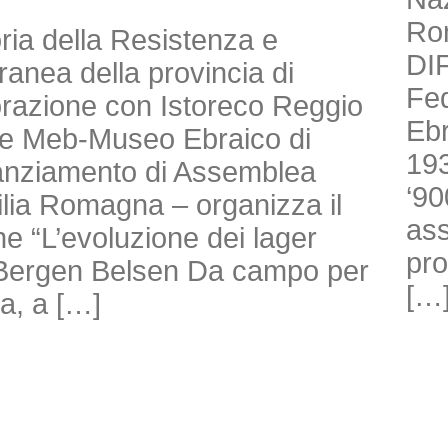
Ro
toria della Resistenza e
DI
anea della provincia di
Fed
borazione con Istoreco Reggio
Ebr
ne Meb-Museo Ebraico di
193
nanziamento di Assemblea
‘90
milia Romagna – organizza il
ass
e “L’evoluzione dei lager
pro
di Bergen Belsen Da campo per
[…
ra, a […]