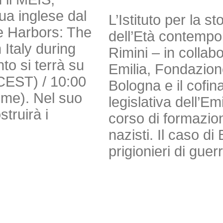
gua inglese dal
L’Istituto per la s
e Harbors: The
dell’Età contempor
Italy during
Rimini – in colla
to si terrà su
Emilia, Fondazio
(CEST) / 10:00
Bologna e il cofi
Time). Nel suo
legislativa dell’E
truirà i
corso di formazion
nazisti. Il caso 
prigionieri di guer