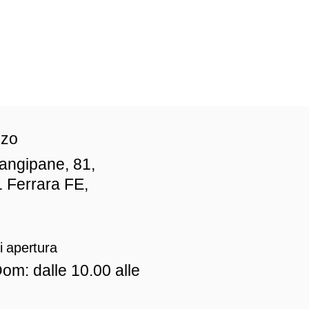
zzo
iangipane, 81,
 Ferrara FE,
i apertura
om: dalle 10.00 alle