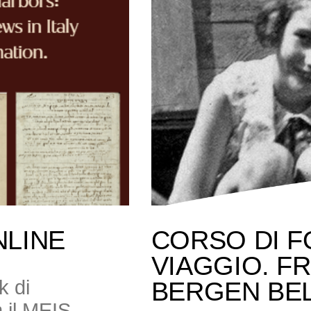
NLINE
CORSO DI F
VIAGGIO. F
k di
BERGEN BE
 il MEIS,