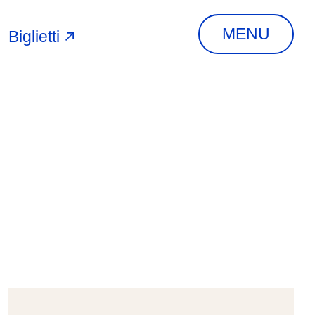
MENU
Biglietti
A
INDIRIZZO
Via Piangipane, 81,
44121 Ferrara FE,
Italia