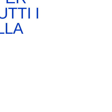
TTI I
LLA
EBREI UNA STORIA ITALIANA
MOSTRA PERMANENTE
BIGLIETTI