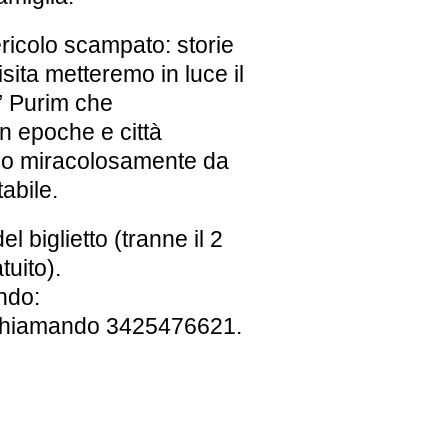
ericolo scampato: storie
isita metteremo in luce il
i” Purim che
 epoche e città
rono miracolosamente da
abile.
el biglietto (tranne il 2
uito).
ndo:
chiamando 3425476621.