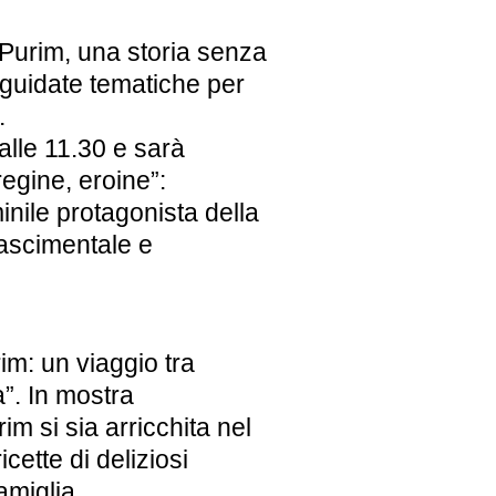
 Purim, una storia senza
 guidate tematiche per
.
alle 11.30
e sarà
 regine, eroine”
:
nile protagonista della
nascimentale e
im: un viaggio tra
a”.
In mostra
m si sia arricchita nel
icette di deliziosi
amiglia.