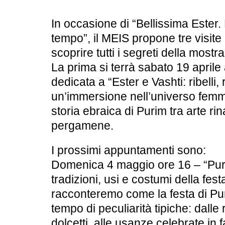
In occasione di “Bellissima Ester.
tempo”, il MEIS propone tre visite
scoprire tutti i segreti della mostra
La prima si terrà sabato
19 aprile 
dedicata a
“Ester e Vashti: ribelli,
un’immersione nell’universo femmi
storia ebraica di Purim tra arte ri
pergamene.
I prossimi appuntamenti sono:
Domenica 4 maggio
ore 16 –
“Pur
tradizioni, usi e costumi della fest
racconteremo come la festa di Puri
tempo di peculiarità tipiche: dalle r
dolcetti, alle usanze celebrate in f