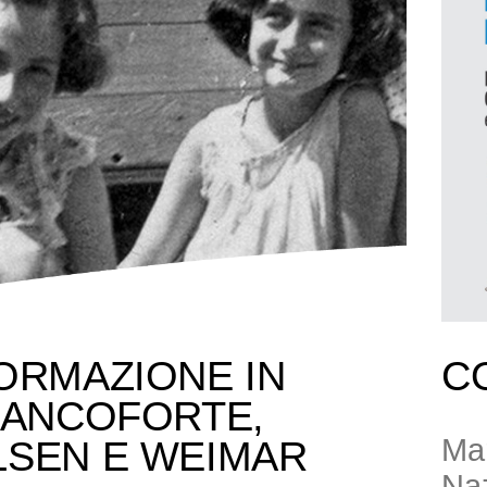
ORMAZIONE IN
C
RANCOFORTE,
Mar
LSEN E WEIMAR
Naz