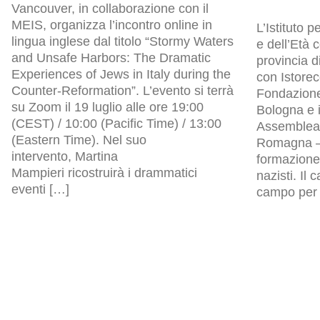
Vancouver, in collaborazione con il
MEIS, organizza l’incontro online in
L’Istituto p
lingua inglese dal titolo “Stormy Waters
e dell’Età
and Unsafe Harbors: The Dramatic
provincia d
Experiences of Jews in Italy during the
con Istore
Counter-Reformation”. L’evento si terrà
Fondazion
su Zoom il 19 luglio alle ore 19:00
Bologna e i
(CEST) / 10:00 (Pacific Time) / 13:00
Assemblea l
(Eastern Time). Nel suo
Romagna – 
intervento, Martina
formazione 
Mampieri ricostruirà i drammatici
nazisti. Il
eventi […]
campo per p