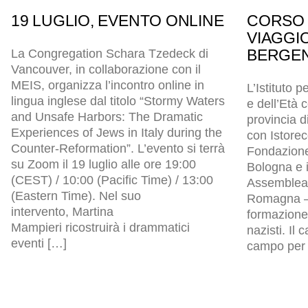
19 LUGLIO, EVENTO ONLINE
CORSO 
VIAGGI
BERGEN
La Congregation Schara Tzedeck di
Vancouver, in collaborazione con il
MEIS, organizza l’incontro online in
L’Istituto p
lingua inglese dal titolo “Stormy Waters
e dell’Età
and Unsafe Harbors: The Dramatic
provincia d
Experiences of Jews in Italy during the
con Istore
Counter-Reformation”. L’evento si terrà
Fondazion
su Zoom il 19 luglio alle ore 19:00
Bologna e i
(CEST) / 10:00 (Pacific Time) / 13:00
Assemblea l
(Eastern Time). Nel suo
Romagna – 
intervento, Martina
formazione 
Mampieri ricostruirà i drammatici
nazisti. Il
eventi […]
campo per p