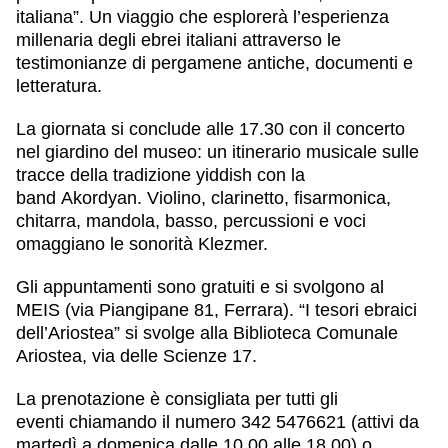
italiana”. Un viaggio che esplorerà l’esperienza
millenaria degli ebrei italiani attraverso
le
testimonianze di pergamene antiche, documenti e
letteratura
.
La giornata si conclude alle
17.30
con il concerto
nel giardino del museo:
un itinerario musicale sulle
tracce della tradizione yiddish
con la
band
Akordyan
. Violino, clarinetto, fisarmonica,
chitarra, mandola, basso, percussioni e voci
omaggiano le sonorità Klezmer.
Gli appuntamenti sono gratuiti
e si svolgono al
MEIS (via Piangipane 81, Ferrara). “I tesori ebraici
dell’Ariostea” si svolge alla Biblioteca Comunale
Ariostea, via delle Scienze 17.
La prenotazione è consigliata per tutti gli
eventi
chiamando il numero 342 5476621 (attivi da
martedì a domenica dalle 10.00 alle 18.00) o