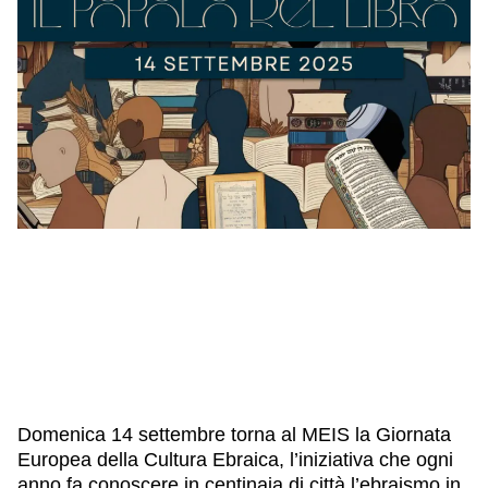
IL NOSTRO STAFF
EDUCAZIONE
SCUOLE
CULTURA EBRAICA
INSEGNANTI
CAPIRE L’EBRAISMO
GIOVANI, ADULTI
SHOAH
CALENDARIO & FESTIVITÀ
OGGETTI & SIMBOLI
IL CICLO DELLA VITA
#ITALIAEBRAICA
Domenica 14 settembre
torna al MEIS la
Giornata
Europea della Cultura Ebraica
, l’iniziativa che ogni
anno fa conoscere in centinaia di città l’ebraismo in