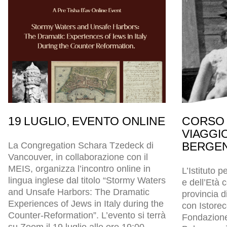
19 LUGLIO, EVENTO ONLINE
CORSO 
VIAGGI
BERGEN
La Congregation Schara Tzedeck di
Vancouver, in collaborazione con il
MEIS, organizza l’incontro online in
L’Istituto p
lingua inglese dal titolo “Stormy Waters
e dell’Età
and Unsafe Harbors: The Dramatic
provincia d
Experiences of Jews in Italy during the
con Istore
Counter-Reformation”. L’evento si terrà
Fondazion