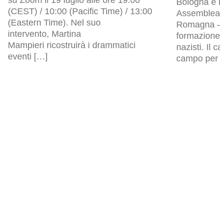
su Zoom il 19 luglio alle ore 19:00
Bologna e i
(CEST) / 10:00 (Pacific Time) / 13:00
Assemblea l
(Eastern Time). Nel suo
Romagna – 
intervento, Martina
formazione 
Mampieri ricostruirà i drammatici
nazisti. Il
eventi […]
campo per p