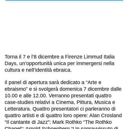
IL NOSTRO STAFF
EDUCAZIONE
SCUOLE
CULTURA EBRAICA
INSEGNANTI
CAPIRE L’EBRAISMO
GIOVANI, ADULTI
SHOAH
CALENDARIO & FESTIVITÀ
OGGETTI & SIMBOLI
IL CICLO DELLA VITA
Torna il 7 e l’8 dicembre a Firenze Limmud Italia
#ITALIAEBRAICA
Days, un’opportunità unica per immergersi nella
cultura e nell’identità ebraica.
Il panel di apertura sarà dedicato a
“Arte e
ebraismo”
e si svolgerà domenica 7 dicembre dalle
10.00 e alle 12.00. Verranno presentati quattro
case-studies relativi a Cinema, Pittura, Musica e
Letteratura. Quattro presentatori ci parleranno di
quattro artisti e di quattro loro opere: Alan Crosland
“Il cantante di Jazz”; Mark Rothko “The Rothko
Chapel”; Arnold Schoenberg “Un sopravvissuto di