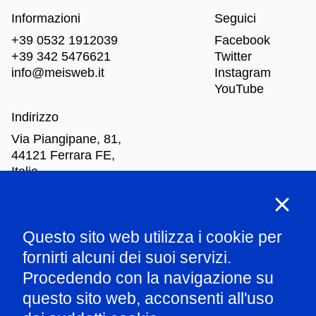
Informazioni
Seguici
+39 0532 1912039
Facebook
+39 342 5476621
Twitter
info@meisweb.it
Instagram
YouTube
Indirizzo
Via Piangipane, 81,
44121 Ferrara FE,
Italia
Orari di apertura
Questo sito web utilizza i cookie per
Mar
-Dom: dalle 10.00 alle 18.00
fornirti alcuni dei suoi servizi.
Procedendo con la navigazione su
Parla con il nostro staff
questo sito web, acconsenti all'uso