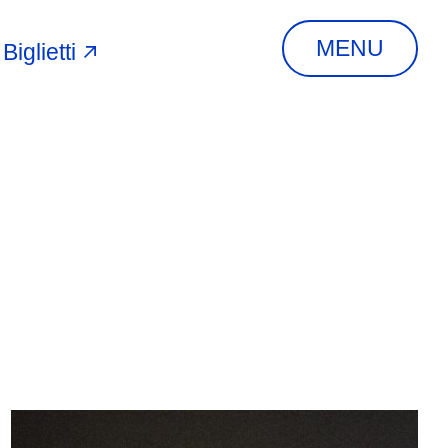
MENU
Biglietti
A
INDIRIZZO
Via Piangipane, 81,
44121 Ferrara FE,
Italia