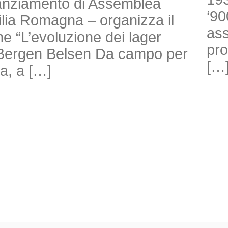
nanziamento di Assemblea
‘90
milia Romagna – organizza il
ass
e “L’evoluzione dei lager
pro
di Bergen Belsen Da campo per
[…
ra, a […]