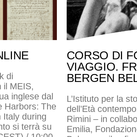
NLINE
CORSO DI F
VIAGGIO. F
k di
BERGEN BE
 il MEIS,
gua inglese dal
L’Istituto per la s
e Harbors: The
dell’Età contempor
Italy during
Rimini – in colla
to si terrà su
Emilia, Fondazio
(CEST) / 10:00