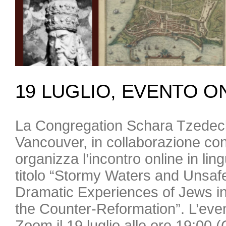
19 LUGLIO, EVENTO O
La Congregation Schara Tzedec
Vancouver, in collaborazione con
organizza l’incontro online in lin
titolo “Stormy Waters and Unsaf
Dramatic Experiences of Jews in 
the Counter-Reformation”. L’even
Zoom il 19 luglio alle ore 19:00 