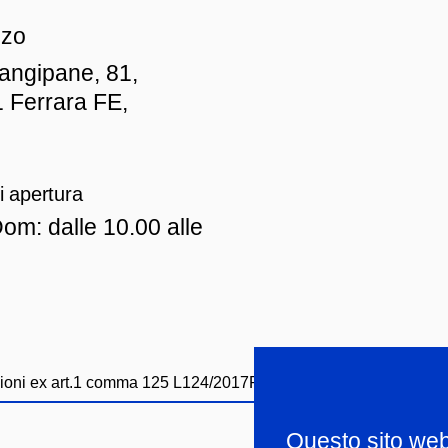
zzo
iangipane, 81,
 Ferrara FE,
i apertura
om: dalle 10.00 alle
ioni ex art.1 comma 125 L124/2017
Privacy policy
Whistleblowi
Questo sito web u