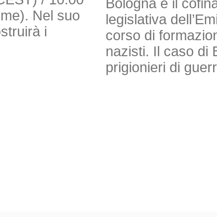
Bologna e il cofi
Time). Nel suo
legislativa dell’E
truirà i
corso di formazion
nazisti. Il caso 
prigionieri di guer