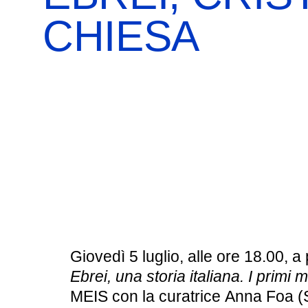
BOOKSHOP
RICERCA
PASSATI
CHIESA
VISITE GUIDATE
AULA DIDATTICA
IL NOSTRO STAFF
EDUCAZIONE
CULTURA EBRAICA
SCUOLE
INSEGNANTI
SHOAH
CAPIRE L’EBRAISMO
GIOVANI, ADULTI
CALENDARIO & FESTIVITÀ
OGGETTI & SIMBOLI
Giovedì 5 luglio, alle ore 18.00, a
IL CICLO DELLA VITA
Ebrei, una storia italiana. I primi m
MEIS con la curatrice
Anna Foa
(
#ITALIAEBRAICA