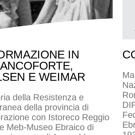
ORMAZIONE IN
C
RANCOFORTE,
Mar
LSEN E WEIMAR
Naz
Ro
toria della Resistenza e
DI
anea della provincia di
Fed
borazione con Istoreco Reggio
Ebr
ne Meb-Museo Ebraico di
193