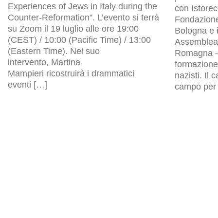
Experiences of Jews in Italy during the
con Istore
Counter-Reformation”. L’evento si terrà
Fondazion
su Zoom il 19 luglio alle ore 19:00
Bologna e i
(CEST) / 10:00 (Pacific Time) / 13:00
Assemblea l
(Eastern Time). Nel suo
Romagna – 
intervento, Martina
formazione 
Mampieri ricostruirà i drammatici
nazisti. Il
eventi […]
campo per p