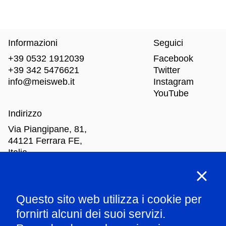
Informazioni
Seguici
+39 0532 1912039
Facebook
+39 342 5476621
Twitter
info@meisweb.it
Instagram
YouTube
Indirizzo
Via Piangipane, 81,
44121 Ferrara FE,
Italia
Orari di apertura
Questo sito web utilizza i cookie per
Mar
-Dom: dalle 10.00 alle 18.00
fornirti alcuni dei suoi servizi.