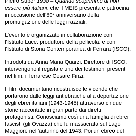
Pietro Suber
1938 – Quando scoprimmo di non
essere più italiani
, che il MEIS presenta e patrocina
in occasione dell’
80° anniversario
della
promulgazione delle leggi razziali
.
L’evento è organizzato in collaborazione con
l’
Istituto Luce
, produttore della pellicola, e con
l’
Istituto di Storia Contemporanea di Ferrara
(ISCO).
Introdotti da
Anna Maria Quarzi
, Direttore di ISCO,
intervengono il
regista
e uno dei testimoni presenti
nel film, il ferrarese
Cesare Finzi
.
Il film documentario ricostruisce le vicende che
portarono dalle leggi antiebraiche alla deportazione
degli ebrei italiani (1943-1945) attraverso
cinque
storie
raccontate in gran parte dai diretti
protagonisti. Conosciamo così una famiglia di ebrei
fascisti (gli Ovazza) che fu massacrata sul Lago
Maggiore nell’autunno del 1943. Poi un ebreo del