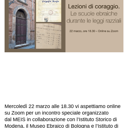
IL NOSTRO STAFF
EDUCAZIONE
SCUOLE
CULTURA EBRAICA
INSEGNANTI
CAPIRE L’EBRAISMO
GIOVANI, ADULTI
SHOAH
CALENDARIO & FESTIVITÀ
OGGETTI & SIMBOLI
IL CICLO DELLA VITA
#ITALIAEBRAICA
M
ercoledì 22 marzo alle 18.30
vi aspettiamo
online
su Zoom
per un
incontro speciale
organizzato
dal
MEIS
in collaborazione con l’
Istituto Storico di
Modena
, il
Museo Ebraico di Bologna
e l’
Istituto di