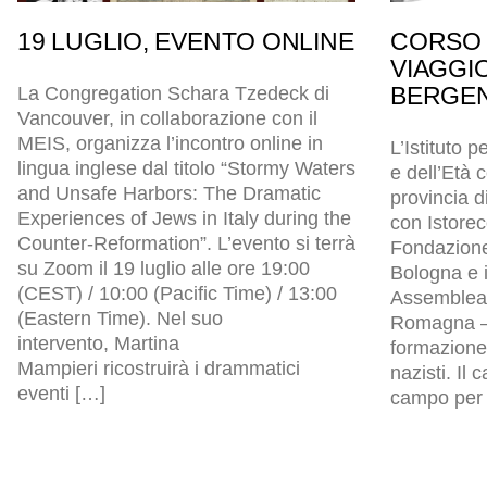
19 LUGLIO, EVENTO ONLINE
CORSO 
VIAGGI
BERGEN
La Congregation Schara Tzedeck di
Vancouver, in collaborazione con il
MEIS, organizza l’incontro online in
L’Istituto p
lingua inglese dal titolo “Stormy Waters
e dell’Età
and Unsafe Harbors: The Dramatic
provincia d
Experiences of Jews in Italy during the
con Istore
Counter-Reformation”. L’evento si terrà
Fondazion
su Zoom il 19 luglio alle ore 19:00
Bologna e i
(CEST) / 10:00 (Pacific Time) / 13:00
Assemblea l
(Eastern Time). Nel suo
Romagna – 
intervento, Martina
formazione 
Mampieri ricostruirà i drammatici
nazisti. Il
eventi […]
campo per p