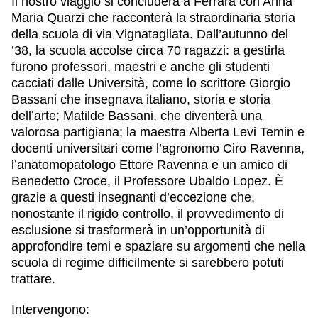
Il nostro viaggio si concluderà a
Ferrara
con Anna
Maria Quarzi che racconterà la straordinaria storia
della scuola di via Vignatagliata. Dall’autunno del
’38, la scuola accolse circa 70 ragazzi: a gestirla
furono professori, maestri e anche gli studenti
cacciati dalle Università, come lo scrittore Giorgio
Bassani che insegnava italiano, storia e storia
dell’arte; Matilde Bassani, che diventerà una
valorosa partigiana; la maestra Alberta Levi Temin e
docenti universitari come l’agronomo Ciro Ravenna,
l’anatomopatologo Ettore Ravenna e un amico di
Benedetto Croce, il Professore Ubaldo Lopez. È
grazie a questi insegnanti d’eccezione che,
nonostante il rigido controllo, il provvedimento di
esclusione si trasformerà in un’opportunità di
approfondire temi e spaziare su argomenti che nella
scuola di regime difficilmente si sarebbero potuti
trattare.
Intervengono: