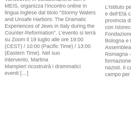
MEIS, organizza l’incontro online in
L’Istituto p
lingua inglese dal titolo “Stormy Waters
e dell’Età
and Unsafe Harbors: The Dramatic
provincia d
Experiences of Jews in Italy during the
con Istore
Counter-Reformation”. L’evento si terrà
Fondazion
su Zoom il 19 luglio alle ore 19:00
Bologna e i
(CEST) / 10:00 (Pacific Time) / 13:00
Assemblea l
(Eastern Time). Nel suo
Romagna – 
intervento, Martina
formazione 
Mampieri ricostruirà i drammatici
nazisti. Il
eventi […]
campo per p