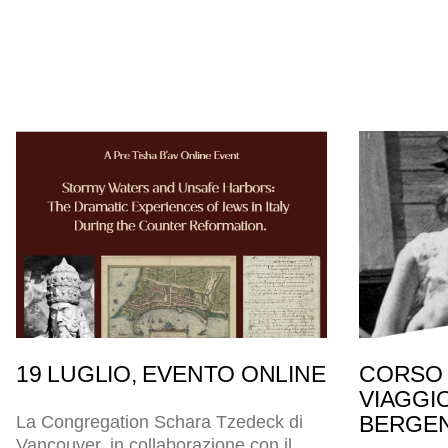
19 LUGLIO, EVENTO ONLINE
CORSO 
VIAGGI
BERGEN
La Congregation Schara Tzedeck di
Vancouver, in collaborazione con il