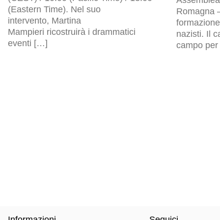
(Eastern Time). Nel suo
Romagna – 
intervento, Martina
formazione 
Mampieri ricostruirà i drammatici
nazisti. Il
eventi […]
campo per p
Informazioni
Seguici