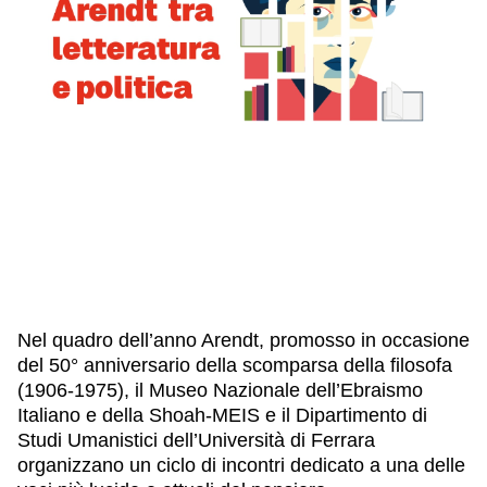
IL NOSTRO STAFF
EDUCAZIONE
SCUOLE
CULTURA EBRAICA
INSEGNANTI
CAPIRE L’EBRAISMO
GIOVANI, ADULTI
SHOAH
CALENDARIO & FESTIVITÀ
OGGETTI & SIMBOLI
IL CICLO DELLA VITA
#ITALIAEBRAICA
Nel quadro dell’anno Arendt, promosso in occasione
del 50° anniversario della scomparsa della filosofa
(1906-1975), il Museo Nazionale dell’Ebraismo
Italiano e della Shoah-MEIS e il Dipartimento di
Studi Umanistici dell’Università di Ferrara
organizzano un ciclo di incontri dedicato a una delle