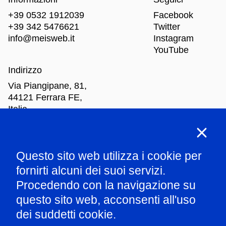
+39 0532 1912039
Facebook
+39 342 5476621
Twitter
info@meisweb.it
Instagram
YouTube
Indirizzo
Via Piangipane, 81,
44121 Ferrara FE,
Italia
Orari di apertura
Questo sito web utilizza i cookie per
Mar
-Dom: dalle 10.00 alle 18.00
fornirti alcuni dei suoi servizi.
Procedendo con la navigazione su
Parla con il nostro staff
questo sito web, acconsenti all'uso
dei suddetti cookie.
Amministrazione trasparente