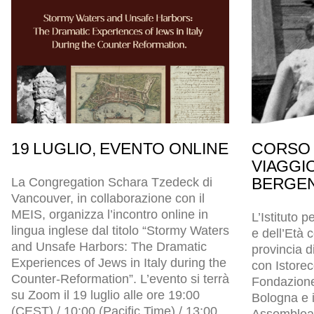
19 LUGLIO, EVENTO ONLINE
CORSO 
VIAGGI
BERGEN
La Congregation Schara Tzedeck di
Vancouver, in collaborazione con il
MEIS, organizza l’incontro online in
L’Istituto p
lingua inglese dal titolo “Stormy Waters
e dell’Età
and Unsafe Harbors: The Dramatic
provincia d
Experiences of Jews in Italy during the
con Istore
Counter-Reformation”. L’evento si terrà
Fondazion
su Zoom il 19 luglio alle ore 19:00
Bologna e i
(CEST) / 10:00 (Pacific Time) / 13:00
Assemblea l