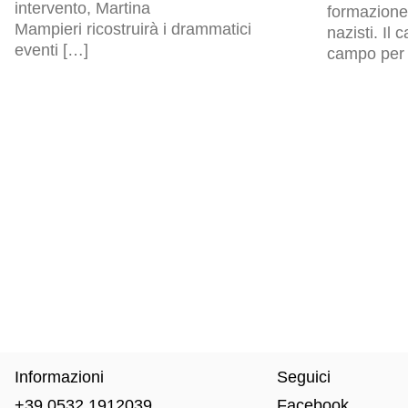
intervento, Martina
formazione 
Mampieri ricostruirà i drammatici
nazisti. Il
eventi […]
campo per p
Informazioni
Seguici
+39 0532 1912039
Facebook