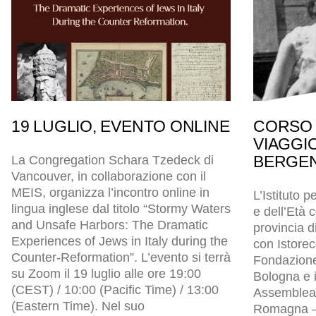
19 LUGLIO, EVENTO ONLINE
CORSO 
VIAGGI
BERGEN
La Congregation Schara Tzedeck di
Vancouver, in collaborazione con il
MEIS, organizza l’incontro online in
L’Istituto p
lingua inglese dal titolo “Stormy Waters
e dell’Età
and Unsafe Harbors: The Dramatic
provincia d
Experiences of Jews in Italy during the
con Istore
Counter-Reformation”. L’evento si terrà
Fondazion
su Zoom il 19 luglio alle ore 19:00
Bologna e i
(CEST) / 10:00 (Pacific Time) / 13:00
Assemblea l
(Eastern Time). Nel suo
Romagna – 