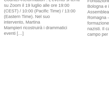
Fondazion
su Zoom il 19 luglio alle ore 19:00
Bologna e i
(CEST) / 10:00 (Pacific Time) / 13:00
Assemblea l
(Eastern Time). Nel suo
Romagna – 
intervento, Martina
formazione 
Mampieri ricostruirà i drammatici
nazisti. Il
eventi […]
campo per p