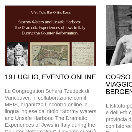
19 LUGLIO, EVENTO ONLINE
CORSO 
VIAGGI
BERGEN
La Congregation Schara Tzedeck di
Vancouver, in collaborazione con il
MEIS, organizza l’incontro online in
L’Istituto p
lingua inglese dal titolo “Stormy Waters
e dell’Età
and Unsafe Harbors: The Dramatic
provincia d
Experiences of Jews in Italy during the
con Istore
Counter-Reformation”. L’evento si terrà