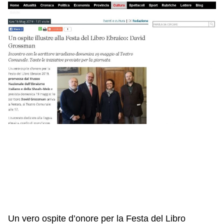
IL NOSTRO STAFF
EDUCAZIONE
SCUOLE
CULTURA EBRAICA
INSEGNANTI
CAPIRE L’EBRAISMO
GIOVANI, ADULTI
SHOAH
CALENDARIO & FESTIVITÀ
OGGETTI & SIMBOLI
IL CICLO DELLA VITA
#ITALIAEBRAICA
Un vero ospite d’onore per la Festa del Libro