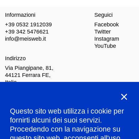
Informazioni
Seguici
+39 0532 1912039
Facebook
+39 342 5476621
Twitter
info@meisweb.it
Instagram
YouTube
Indirizzo
Via Piangipane, 81,
44121 Ferrara FE,
Italia
Orari di apertura
Questo sito web utilizza i cookie per
Mar
-Dom: dalle 10.00 alle 18.00
fornirti alcuni dei suoi servizi.
Procedendo con la navigazione su
Parla con il nostro staff
questo sito web, acconsenti all'uso