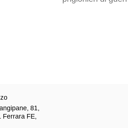
zzo
iangipane, 81,
 Ferrara FE,