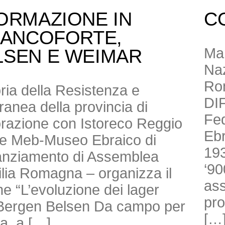
ORMAZIONE IN
C
RANCOFORTE,
Mar
LSEN E WEIMAR
Naz
Ro
toria della Resistenza e
DI
anea della provincia di
Fed
borazione con Istoreco Reggio
Ebr
ne Meb-Museo Ebraico di
193
nanziamento di Assemblea
‘90
milia Romagna – organizza il
ass
e “L’evoluzione dei lager
pro
di Bergen Belsen Da campo per
[…
ra, a […]