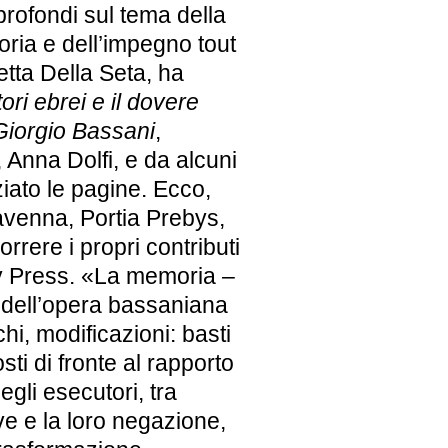
 profondi sul tema della
ria e dell’impegno tout
etta Della Seta, ha
ttori ebrei e il dovere
 Giorgio Bassani
,
 Anna Dolfi, e da alcuni
iato le pagine. Ecco,
Ravenna, Portia Prebys,
rrere i propri contributi
ity Press. «La memoria –
e dell’opera bassaniana
hi, modificazioni: basti
i di fronte al rapporto
degli esecutori, tra
ve e la loro negazione,