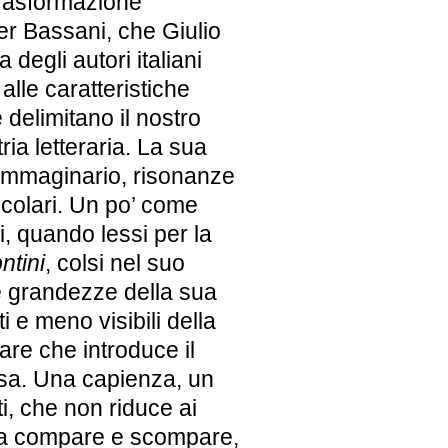
a trasformazione
er Bassani, che Giulio
degli autori italiani
lle caratteristiche
 delimitano il nostro
ia letteraria. La sua
 immaginario, risonanze
icolari. Un po’ come
i, quando lessi per la
ntini
, colsi nel suo
e grandezze della sua
i e meno visibili della
are che introduce il
ersa. Una capienza, un
, che non riduce ai
 ma compare e scompare,