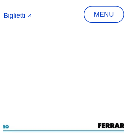
MENU
Biglietti
A
INDIRIZZO
Via Piangipane, 81,
44121 Ferrara FE,
Italia