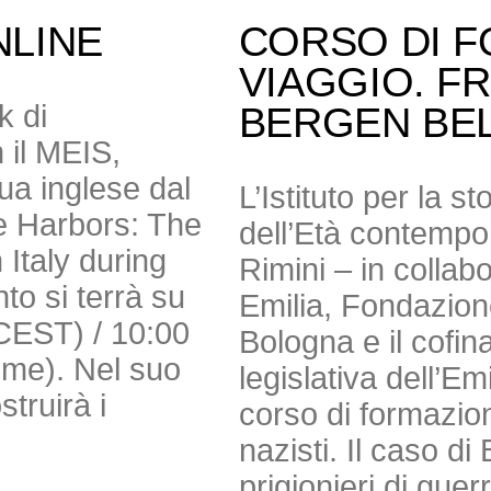
NLINE
CORSO DI F
VIAGGIO. F
k di
BERGEN BE
 il MEIS,
gua inglese dal
L’Istituto per la s
e Harbors: The
dell’Età contempor
Italy during
Rimini – in colla
to si terrà su
Emilia, Fondazio
(CEST) / 10:00
Bologna e il cofi
Time). Nel suo
legislativa dell’E
truirà i
corso di formazion
nazisti. Il caso 
prigionieri di guer