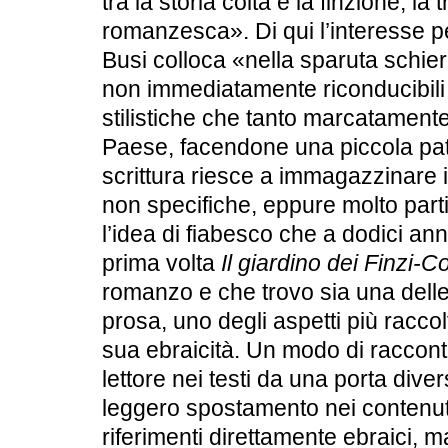
tra la storia colta e la finzione, l
romanzesca». Di qui l’interesse p
Busi colloca «nella sparuta schiera 
non immediatamente riconducibili a
stilistiche che tanto marcatamente
Paese, facendone una piccola patr
scrittura riesce a immagazzinare
non specifiche, eppure molto part
l’idea di fiabesco che a dodici ann
prima volta
Il giardino dei Finzi-Co
romanzo e che trovo sia una dell
prosa, uno degli aspetti più raccolt
sua ebraicità. Un modo di raccont
lettore nei testi da una porta div
leggero spostamento nei contenuti
riferimenti direttamente ebraici,