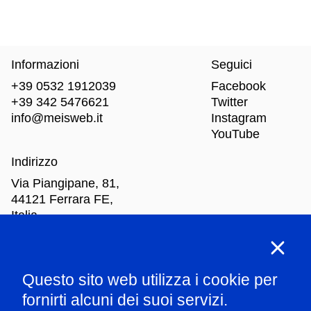
Informazioni
Seguici
+39 0532 1912039
Facebook
+39 342 5476621
Twitter
info@meisweb.it
Instagram
YouTube
Indirizzo
Via Piangipane, 81,
44121 Ferrara FE,
Italia
Orari di apertura
Questo sito web utilizza i cookie per
Mar
-Dom: dalle 10.00 alle 18.00
fornirti alcuni dei suoi servizi.