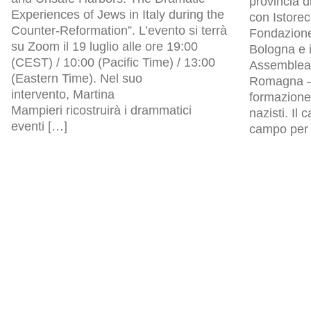
provincia d
Experiences of Jews in Italy during the
con Istore
Counter-Reformation”. L’evento si terrà
Fondazion
su Zoom il 19 luglio alle ore 19:00
Bologna e i
(CEST) / 10:00 (Pacific Time) / 13:00
Assemblea l
(Eastern Time). Nel suo
Romagna – 
intervento, Martina
formazione 
Mampieri ricostruirà i drammatici
nazisti. Il
eventi […]
campo per p