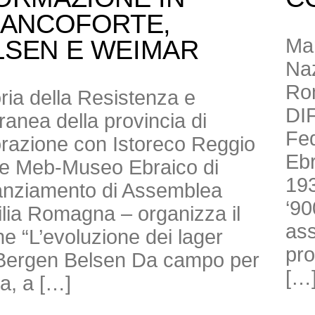
RANCOFORTE,
Mar
LSEN E WEIMAR
Naz
Ro
toria della Resistenza e
DI
anea della provincia di
Fed
borazione con Istoreco Reggio
Ebr
ne Meb-Museo Ebraico di
193
nanziamento di Assemblea
‘90
milia Romagna – organizza il
ass
e “L’evoluzione dei lager
pro
di Bergen Belsen Da campo per
[…
ra, a […]