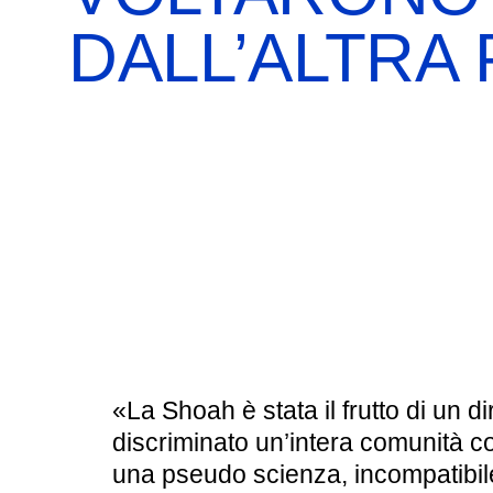
BOOKSHOP
RICERCA
PASSATI
DALL’ALTRA
VISITE GUIDATE
AULA DIDATTICA
IL NOSTRO STAFF
EDUCAZIONE
CULTURA EBRAICA
SCUOLE
INSEGNANTI
SHOAH
CAPIRE L’EBRAISMO
GIOVANI, ADULTI
CALENDARIO & FESTIVITÀ
OGGETTI & SIMBOLI
«La Shoah è stata il frutto di un d
IL CICLO DELLA VITA
discriminato un’intera comunità co
una pseudo scienza, incompatibile 
#ITALIAEBRAICA