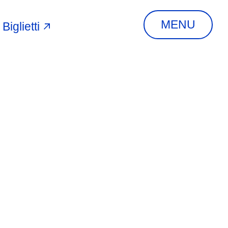
MENU
Biglietti
A
INDIRIZZO
Via Piangipane, 81,
44121 Ferrara FE,
Italia