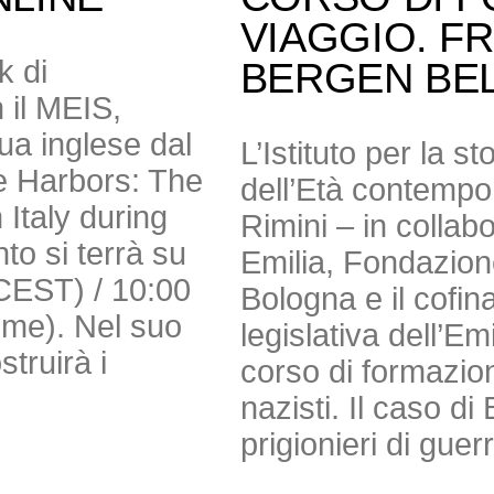
VIAGGIO. F
k di
BERGEN BE
 il MEIS,
gua inglese dal
L’Istituto per la s
e Harbors: The
dell’Età contempor
Italy during
Rimini – in colla
to si terrà su
Emilia, Fondazio
(CEST) / 10:00
Bologna e il cofi
Time). Nel suo
legislativa dell’E
truirà i
corso di formazion
nazisti. Il caso 
prigionieri di guer