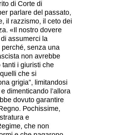
to di Corte di
er parlare del passato,
 il razzismo, il ceto dei
nza. «Il nostro dovere
 di assumerci la
o perché, senza una
 fascista non avrebbe
tanti i giuristi che
quelli che si
na grigia”, limitandosi
 e dimenticando l’allora
ebbe dovuto garantire
el Regno. Pochissime,
stratura e
 Regime, che non
fformi e che pagarono