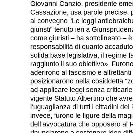
Giovanni Canzio, presidente emeri
Cassazione, usa parole precise, p
al convegno “Le leggi antiebraiche,
giuristi” tenuto ieri a Giurisprude
come giuristi – ha sottolineato – è
responsabilità di quanto accadut
solida base legislativa, il regime
raggiunto il suo obiettivo». Furono 
aderirono al fascismo e altrettanti 
posizionarono nella cosiddetta “zo
ad applicare leggi senza criticarle
vigente Statuto Albertino che avr
l’uguaglianza di tutti i cittadini d
invece, furono le figure della magi
dell’avvocatura che opposero al
rinunciarono a sostenere idee di