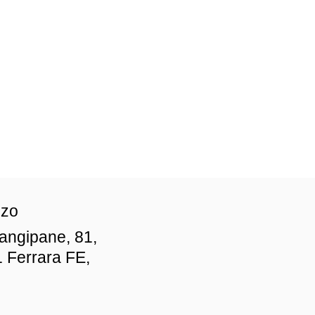
zzo
iangipane, 81,
 Ferrara FE,