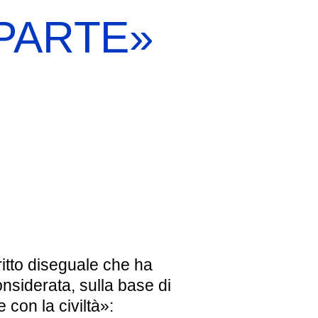
 PARTE»
EBREI UNA STORIA ITALIANA
MOSTRA PERMANENTE
BIGLIETTI
iritto diseguale che ha
nsiderata, sulla base di
con la civiltà»: