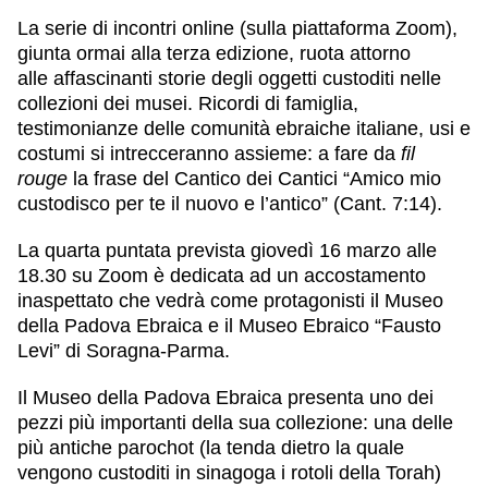
La serie di
incontri online
(sulla piattaforma Zoom),
giunta ormai alla terza edizione, ruota attorno
alle
affascinanti storie degli oggetti custoditi nelle
collezioni dei musei
. Ricordi di famiglia,
testimonianze delle comunità ebraiche italiane, usi e
costumi si intrecceranno assieme: a fare da
fil
rouge
la frase del Cantico dei Cantici
“Amico mio
custodisco per te il nuovo e l’antico”
(Cant. 7:14).
La quarta puntata prevista
giovedì 16 marzo alle
18.30 su Zoom
è dedicata ad un accostamento
inaspettato che vedrà come protagonisti il
Museo
della Padova Ebraica
e il
Museo Ebraico “Fausto
Levi” di Soragna-Parma
.
Il Museo della Padova Ebraica presenta uno dei
pezzi più importanti della sua collezione: una delle
più antiche
parochot
(la tenda dietro la quale
vengono custoditi in sinagoga i rotoli della Torah)