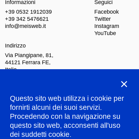
Informazioni
Seguici
+39 0532 1912039
Facebook
+39 342 5476621
Twitter
info@meisweb.it
Instagram
YouTube
Indirizzo
Via Piangipane, 81,
44121 Ferrara FE,
Italia
Orari di apertura
Questo sito web utilizza i cookie per
Mar
-Dom: dalle 10.00 alle 18.00
fornirti alcuni dei suoi servizi.
Procedendo con la navigazione su
Parla con il nostro staff
questo sito web, acconsenti all'uso
dei suddetti cookie.
Amministrazione trasparente