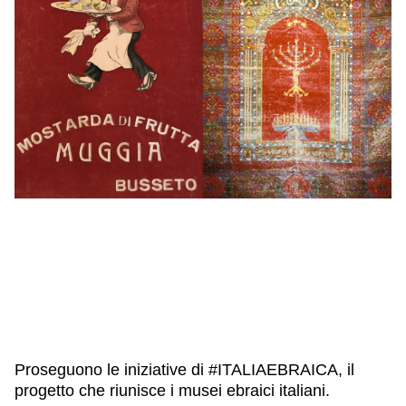
IL NOSTRO STAFF
EDUCAZIONE
SCUOLE
CULTURA EBRAICA
INSEGNANTI
CAPIRE L’EBRAISMO
GIOVANI, ADULTI
SHOAH
CALENDARIO & FESTIVITÀ
OGGETTI & SIMBOLI
IL CICLO DELLA VITA
#ITALIAEBRAICA
Proseguono le iniziative di #ITALIAEBRAICA, il
progetto che riunisce i musei ebraici italiani.