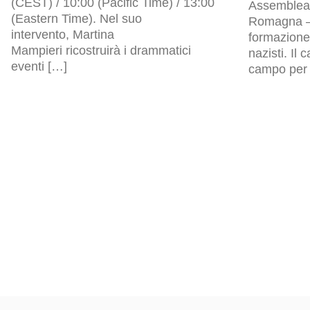
(CEST) / 10:00 (Pacific Time) / 13:00
Assemblea l
(Eastern Time). Nel suo
Romagna – 
intervento, Martina
formazione 
Mampieri ricostruirà i drammatici
nazisti. Il
eventi […]
campo per p