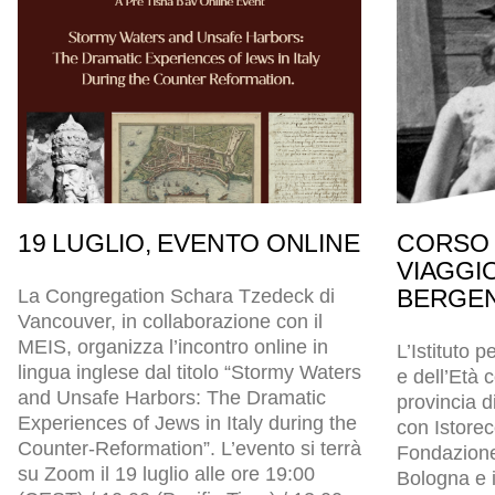
19 LUGLIO, EVENTO ONLINE
CORSO 
VIAGGI
BERGEN
La Congregation Schara Tzedeck di
Vancouver, in collaborazione con il
MEIS, organizza l’incontro online in
L’Istituto p
lingua inglese dal titolo “Stormy Waters
e dell’Età
and Unsafe Harbors: The Dramatic
provincia d
Experiences of Jews in Italy during the
con Istore
Counter-Reformation”. L’evento si terrà
Fondazion
su Zoom il 19 luglio alle ore 19:00
Bologna e i