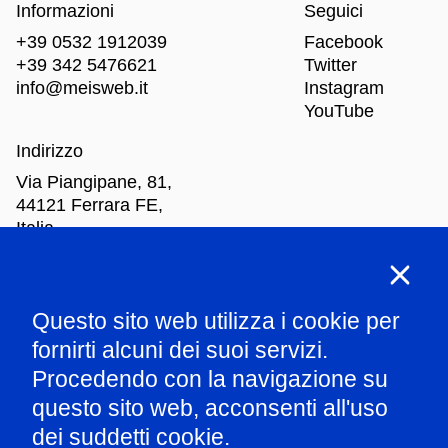
Informazioni
Seguici
+39 0532 1912039
Facebook
+39 342 5476621
Twitter
info@meisweb.it
Instagram
YouTube
Indirizzo
Via Piangipane, 81,
44121 Ferrara FE,
Italia
Orari di apertura
Questo sito web utilizza i cookie per
Mar
-Dom: dalle 10.00 alle 18.00
fornirti alcuni dei suoi servizi.
Procedendo con la navigazione su
Parla con il nostro staff
questo sito web, acconsenti all'uso
dei suddetti cookie.
Amministrazione trasparente