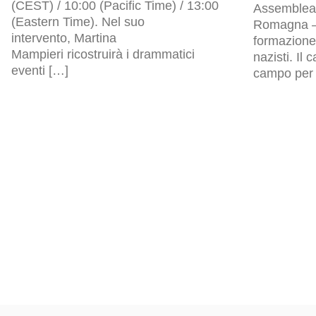
(CEST) / 10:00 (Pacific Time) / 13:00
Assemblea l
(Eastern Time). Nel suo
Romagna – 
intervento, Martina
formazione 
Mampieri ricostruirà i drammatici
nazisti. Il
eventi […]
campo per p