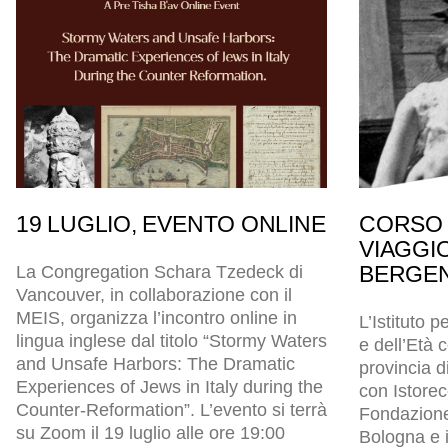
19 LUGLIO, EVENTO ONLINE
CORSO 
VIAGGI
BERGEN
La Congregation Schara Tzedeck di
Vancouver, in collaborazione con il
MEIS, organizza l’incontro online in
L’Istituto p
lingua inglese dal titolo “Stormy Waters
e dell’Età
and Unsafe Harbors: The Dramatic
provincia d
Experiences of Jews in Italy during the
con Istore
Counter-Reformation”. L’evento si terrà
Fondazion
su Zoom il 19 luglio alle ore 19:00
Bologna e i