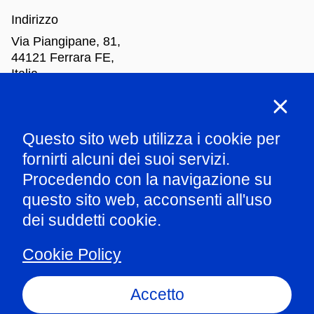
Indirizzo
Via Piangipane, 81,
44121 Ferrara FE,
Italia
Orari di apertura
Questo sito web utilizza i cookie per
Mar
-Dom: dalle 10.00 alle 18.00
fornirti alcuni dei suoi servizi.
Procedendo con la navigazione su
Parla con il nostro staff
questo sito web, acconsenti all'uso
dei suddetti cookie.
Amministrazione trasparente
Cookie Policy
Informazioni ex art.1 comma 125 L124/2017
Privacy policy
Accetto
Whistleblowing