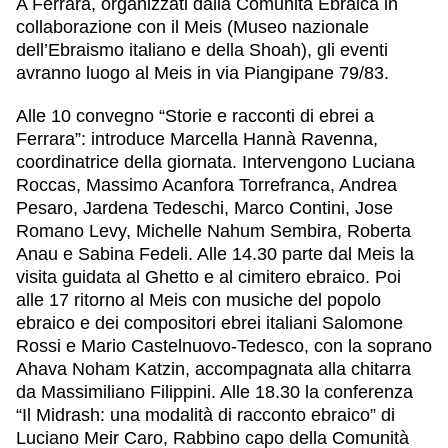
A
Ferrara
, organizzati dalla Comunità Ebraica in
collaborazione con il Meis (Museo nazionale
dell’Ebraismo italiano e della Shoah), gli eventi
avranno luogo al Meis in via Piangipane 79/83.
Alle 10 convegno “Storie e racconti di ebrei a
Ferrara”: introduce Marcella Hannà Ravenna,
coordinatrice della giornata. Intervengono Luciana
Roccas, Massimo Acanfora Torrefranca, Andrea
Pesaro, Jardena Tedeschi, Marco Contini, Jose
Romano Levy, Michelle Nahum Sembira, Roberta
Anau e Sabina Fedeli. Alle 14.30 parte dal Meis la
visita guidata al Ghetto e al cimitero ebraico. Poi
alle 17 ritorno al Meis con musiche del popolo
ebraico e dei compositori ebrei italiani Salomone
Rossi e Mario Castelnuovo-Tedesco, con la soprano
Ahava Noham Katzin, accompagnata alla chitarra
da Massimiliano Filippini. Alle 18.30 la conferenza
“Il Midrash: una modalità di racconto ebraico” di
Luciano Meir Caro, Rabbino capo della Comunità