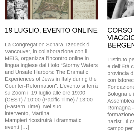
19 LUGLIO, EVENTO ONLINE
CORSO 
VIAGGI
BERGEN
La Congregation Schara Tzedeck di
Vancouver, in collaborazione con il
MEIS, organizza l’incontro online in
L’Istituto p
lingua inglese dal titolo “Stormy Waters
e dell’Età
and Unsafe Harbors: The Dramatic
provincia d
Experiences of Jews in Italy during the
con Istore
Counter-Reformation”. L’evento si terrà
Fondazion
su Zoom il 19 luglio alle ore 19:00
Bologna e i
(CEST) / 10:00 (Pacific Time) / 13:00
Assemblea l
(Eastern Time). Nel suo
Romagna – 
intervento, Martina
formazione 
Mampieri ricostruirà i drammatici
nazisti. Il
eventi […]
campo per p