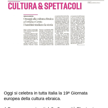
IL NOSTRO STAFF
EDUCAZIONE
SCUOLE
CULTURA EBRAICA
INSEGNANTI
CAPIRE L’EBRAISMO
GIOVANI, ADULTI
SHOAH
CALENDARIO & FESTIVITÀ
OGGETTI & SIMBOLI
IL CICLO DELLA VITA
#ITALIAEBRAICA
Oggi si celebra in tutta Italia la 19ª Giornata
europea della cultura ebraica.