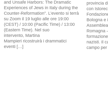
and Unsafe Harbors: The Dramatic
provincia d
Experiences of Jews in Italy during the
con Istore
Counter-Reformation”. L’evento si terrà
Fondazion
su Zoom il 19 luglio alle ore 19:00
Bologna e i
(CEST) / 10:00 (Pacific Time) / 13:00
Assemblea l
(Eastern Time). Nel suo
Romagna – 
intervento, Martina
formazione 
Mampieri ricostruirà i drammatici
nazisti. Il
eventi […]
campo per p