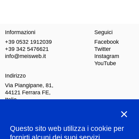
Informazioni
Seguici
+39 0532 1912039
Facebook
+39 342 5476621
Twitter
info@meisweb.it
Instagram
YouTube
Indirizzo
Via Piangipane, 81,
44121 Ferrara FE,
Italia
Orari di apertura
Questo sito web utilizza i cookie per
Mar
-Dom: dalle 10.00 alle 18.00
fornirti alcuni dei suoi servizi.