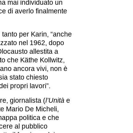
a mai individuato un
ce di averlo finalmente
 tanto per Karin, “anche
izzato nel
1962
, dopo
Olocausto
allestita a
sto che Käthe Kollwitz,
no ancora vivi, non è
sia stato chiesto
ei propri lavori”.
re, giornalista (
l’Unità
e
rte
Mario De Micheli,
 mappa politica e che
scere al pubblico