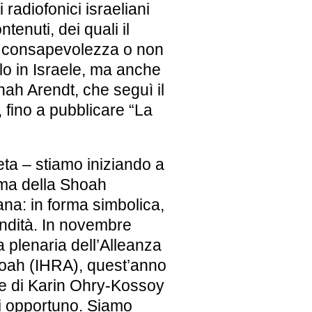
radiofonici israeliani
enuti, dei quali il
a consapevolezza o non
lo in Israele, ma anche
ah Arendt
, che seguì il
 fino a pubblicare “La
ta – stiamo iniziando a
ema della Shoah
ana: in forma simbolica,
ndità. In novembre
 plenaria
dell’Alleanza
oah (
IHRA
), quest’anno
one di Karin Ohry-Kossoy
i opportuno. Siamo