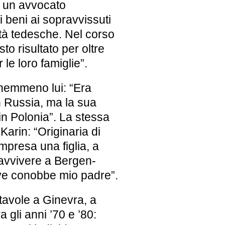
a un avvocato
i beni ai sopravvissuti
ità tedesche. Nel corso
to risultato per oltre
 le loro famiglie”.
nemmeno lui: “Era
 Russia, ma la sua
 in Polonia”. La stessa
Karin: “Originaria di
ompresa una figlia, a
ravvivere a Bergen-
ove conobbe mio padre”.
tavole a Ginevra, a
 gli anni ’70 e ’80: