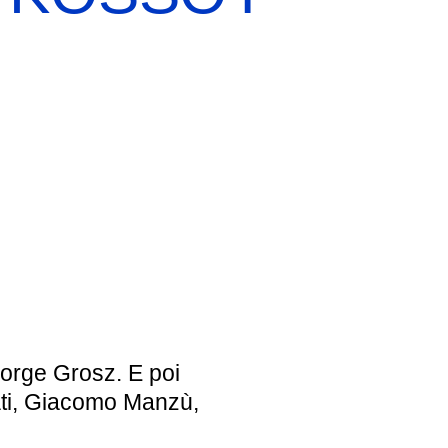
EBREI UNA STORIA ITALIANA
MOSTRA PERMANENTE
BIGLIETTI
orge Grosz
. E poi
i
,
Giacomo Manzù
,