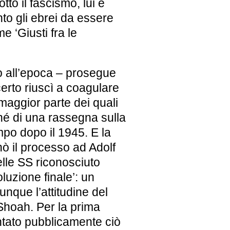
to il fascismo, lui e
to gli ebrei da essere
 ‘Giusti fra le
o all’epoca – prosegue
erto riuscì a coagulare
a maggior parte dei quali
ché di una rassegna sulla
po dopo il 1945. E la
nò il
processo ad Adolf
delle SS riconosciuto
oluzione finale’: un
nque l’attitudine del
 Shoah. Per la prima
ntato pubblicamente ciò