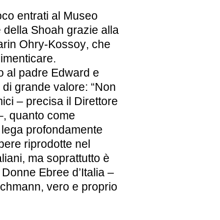
poco entrati al Museo
 della Shoah grazie alla
arin Ohry-Kossoy
, che
dimenticare.
o al padre Edward e
di grande valore: “Non
ci – precisa il Direttore
, quanto come
e lega profondamente
opere riprodotte nel
aliani, ma soprattutto è
 Donne Ebree d’Italia –
ichmann, vero e proprio