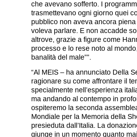
che avevano sofferto. I programmi 
trasmettevano ogni giorno quei cont
pubblico non aveva ancora pien
voleva parlare. E non accadde so
altrove, grazie a figure come
Hann
processo e lo rese noto al mondo,
banalità del male””.
“Al MEIS – ha annunciato Della Se
ragionare su come affrontare il t
specialmente nell’esperienza itali
ma andando al contempo in profo
ospiteremo la
seconda assemblea
Mondiale per la Memoria della Sh
presieduta dall’Italia. La donazi
giunge in un momento quanto ma