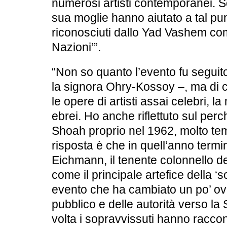
numerosi artisti contemporanei. Sot
sua moglie hanno aiutato a tal pun
riconosciuti dallo
Yad Vashem
come
Nazioni’”.
“Non so quanto l’evento fu seguit
la signora Ohry-Kossoy –, ma di c
le opere di artisti assai celebri, l
ebrei. Ho anche riflettuto sul per
Shoah proprio nel 1962, molto tem
risposta è che in quell’anno termi
Eichmann
, il tenente colonnello 
come il principale artefice della ‘s
evento che ha cambiato un po’ ovu
pubblico e delle autorità verso la
volta i sopravvissuti hanno racco