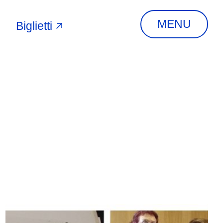
MENU
Biglietti
A
INDIRIZZO
Via Piangipane, 81,
44121 Ferrara FE,
Italia