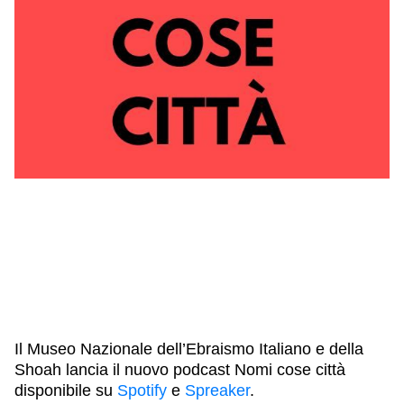
IL NOSTRO STAFF
EDUCAZIONE
SCUOLE
CULTURA EBRAICA
INSEGNANTI
CAPIRE L’EBRAISMO
GIOVANI, ADULTI
SHOAH
CALENDARIO & FESTIVITÀ
OGGETTI & SIMBOLI
IL CICLO DELLA VITA
#ITALIAEBRAICA
Il Museo Nazionale dell’Ebraismo Italiano e della
Shoah lancia il nuovo podcast Nomi cose città
disponibile su
Spotify
e
Spreaker
.