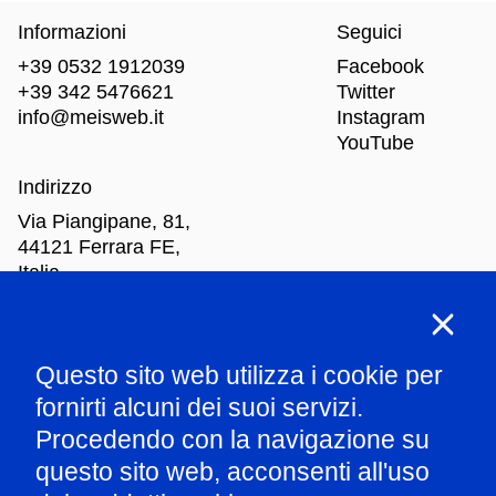
Informazioni
Seguici
+39 0532 1912039
Facebook
+39 342 5476621
Twitter
info@meisweb.it
Instagram
YouTube
Indirizzo
Via Piangipane, 81,
44121 Ferrara FE,
Italia
Orari di apertura
Questo sito web utilizza i cookie per
Mar
-Dom: dalle 10.00 alle 18.00
fornirti alcuni dei suoi servizi.
Procedendo con la navigazione su
Parla con il nostro staff
questo sito web, acconsenti all'uso