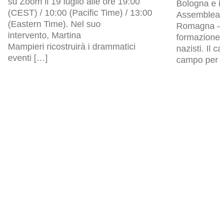
su Zoom il 19 luglio alle ore 19:00
Bologna e i
(CEST) / 10:00 (Pacific Time) / 13:00
Assemblea l
(Eastern Time). Nel suo
Romagna – 
intervento, Martina
formazione 
Mampieri ricostruirà i drammatici
nazisti. Il
eventi […]
campo per p