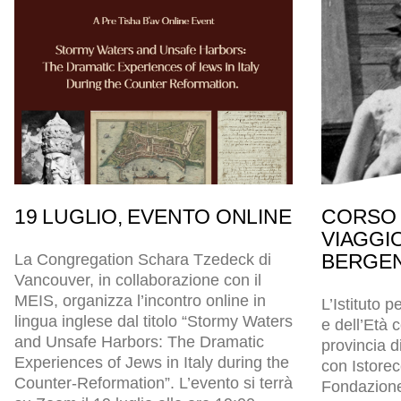
19 LUGLIO, EVENTO ONLINE
CORSO 
VIAGGI
BERGEN
La Congregation Schara Tzedeck di
Vancouver, in collaborazione con il
MEIS, organizza l’incontro online in
L’Istituto p
lingua inglese dal titolo “Stormy Waters
e dell’Età
and Unsafe Harbors: The Dramatic
provincia d
Experiences of Jews in Italy during the
con Istore
Counter-Reformation”. L’evento si terrà
Fondazion