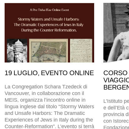
19 LUGLIO, EVENTO ONLINE
CORSO 
VIAGGI
BERGEN
La Congregation Schara Tzedeck di
Vancouver, in collaborazione con il
MEIS, organizza l’incontro online in
L’Istituto p
lingua inglese dal titolo “Stormy Waters
e dell’Età
and Unsafe Harbors: The Dramatic
provincia d
Experiences of Jews in Italy during the
con Istore
Counter-Reformation”. L’evento si terrà
Fondazion