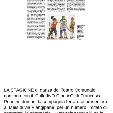
IL NOSTRO STAFF
EDUCAZIONE
SCUOLE
CULTURA EBRAICA
INSEGNANTI
CAPIRE L’EBRAISMO
GIOVANI, ADULTI
SHOAH
CALENDARIO & FESTIVITÀ
OGGETTI & SIMBOLI
IL CICLO DELLA VITA
#ITALIAEBRAICA
LA STAGIONE di danza del Teatro Comunale
continua con il ‘CollettivO CineticO’ di Francesca
Pennini: domani la compagnia ferrarese presenterà
al Meis di via Piangipane, per un numero limitato di