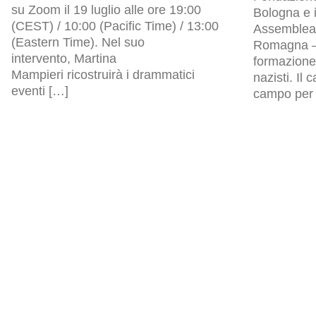
su Zoom il 19 luglio alle ore 19:00
Bologna e i
(CEST) / 10:00 (Pacific Time) / 13:00
Assemblea l
(Eastern Time). Nel suo
Romagna – 
intervento, Martina
formazione 
Mampieri ricostruirà i drammatici
nazisti. Il
eventi […]
campo per p