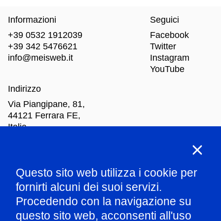
Informazioni
Seguici
+39 0532 1912039
Facebook
+39 342 5476621
Twitter
info@meisweb.it
Instagram
YouTube
Indirizzo
Via Piangipane, 81,
44121 Ferrara FE,
Italia
Orari di apertura
Questo sito web utilizza i cookie per
Mar
-Dom: dalle 10.00 alle 18.00
fornirti alcuni dei suoi servizi.
Procedendo con la navigazione su
Parla con il nostro staff
questo sito web, acconsenti all'uso