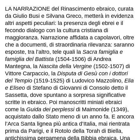
LA NARRAZIONE del Rinascimento ebraico, curata
da Giulio
Busi e Silvana Greco, metterà in evidenza
altri aspetti peculiari: la presenza degli ebrei e il
fecondo dialogo con la cultura cristiana di
maggioranza. Narrazione affidata a capolavori, oltre
che a documenti, di straordinaria rilevanza: saranno
esposte, tra l’altro, tele quali la
Sacra famiglia e
famiglia del Battista
(1504-1506) di Andrea
Mantegna, la
Nascita della Vergine
(1502-1507) di
Vittore Carpaccio, la
Disputa di Gesù con i dottori
del Tempio
(1519-1525) di Ludovico Mazzolino,
Elia
e Eliseo
di Stefano di Giovanni di Consolo detto il
Sassetta, dove spuntano a sorpresa significative
scritte in ebraico. Poi manoscritti miniati ebraici
come la
Guida dei perplessi
di Maimonide (1349),
acquistato dallo Stato meno di un anno fa. E ancora
l’Arca Santa lignea più antica d’Italia, mai rientrata
prima da Parigi, e il Rotolo della Torah di Biella,
antichissima pergamena della Bibbia ebraica. Una