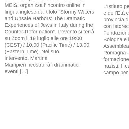
MEIS, organizza l’incontro online in
L’Istituto p
lingua inglese dal titolo “Stormy Waters
e dell’Età
and Unsafe Harbors: The Dramatic
provincia d
Experiences of Jews in Italy during the
con Istore
Counter-Reformation”. L’evento si terrà
Fondazion
su Zoom il 19 luglio alle ore 19:00
Bologna e i
(CEST) / 10:00 (Pacific Time) / 13:00
Assemblea l
(Eastern Time). Nel suo
Romagna – 
intervento, Martina
formazione 
Mampieri ricostruirà i drammatici
nazisti. Il
eventi […]
campo per p