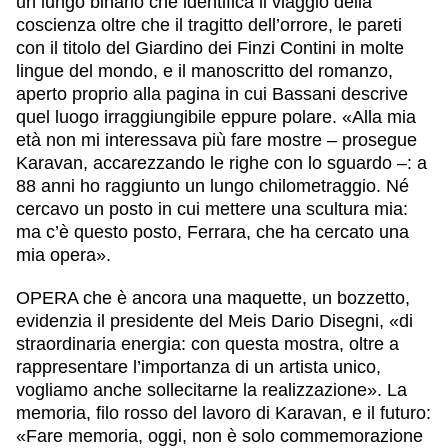
un lungo binario che identifica il viaggio della
coscienza oltre che il tragitto dell’orrore, le pareti
con il titolo del Giardino dei Finzi Contini in molte
lingue del mondo, e il manoscritto del romanzo,
aperto proprio alla pagina in cui Bassani descrive
quel luogo irraggiungibile eppure polare. «Alla mia
età non mi interessava più fare mostre – prosegue
Karavan, accarezzando le righe con lo sguardo –: a
88 anni ho raggiunto un lungo chilometraggio. Né
cercavo un posto in cui mettere una scultura mia:
ma c’è questo posto, Ferrara, che ha cercato una
mia opera».
OPERA che è ancora una maquette, un bozzetto,
evidenzia il presidente del Meis Dario Disegni, «di
straordinaria energia: con questa mostra, oltre a
rappresentare l’importanza di un artista unico,
vogliamo anche sollecitarne la realizzazione». La
memoria, filo rosso del lavoro di Karavan, e il futuro:
«Fare memoria, oggi, non è solo commemorazione