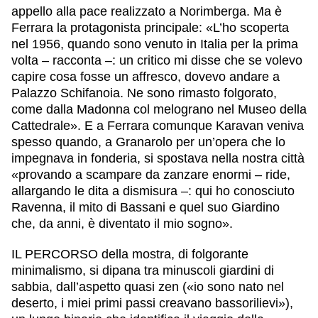
appello alla pace realizzato a Norimberga. Ma è
Ferrara la protagonista principale: «L’ho scoperta
nel 1956, quando sono venuto in Italia per la prima
volta – racconta –: un critico mi disse che se volevo
capire cosa fosse un affresco, dovevo andare a
Palazzo Schifanoia. Ne sono rimasto folgorato,
come dalla Madonna col melograno nel Museo della
Cattedrale». E a Ferrara comunque Karavan veniva
spesso quando, a Granarolo per un’opera che lo
impegnava in fonderia, si spostava nella nostra città
«provando a scampare da zanzare enormi – ride,
allargando le dita a dismisura –: qui ho conosciuto
Ravenna, il mito di Bassani e quel suo Giardino
che, da anni, è diventato il mio sogno».
IL PERCORSO della mostra, di folgorante
minimalismo, si dipana tra minuscoli giardini di
sabbia, dall’aspetto quasi zen («io sono nato nel
deserto, i miei primi passi creavano bassorilievi»),