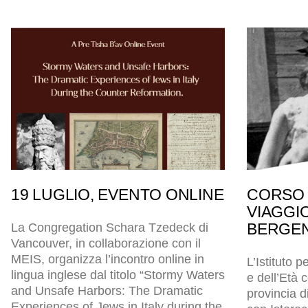
19 LUGLIO, EVENTO ONLINE
CORSO 
VIAGGI
BERGEN
La Congregation Schara Tzedeck di
Vancouver, in collaborazione con il
MEIS, organizza l’incontro online in
L’Istituto p
lingua inglese dal titolo “Stormy Waters
e dell’Età
and Unsafe Harbors: The Dramatic
provincia d
Experiences of Jews in Italy during the