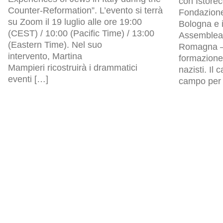
con Istore
Counter-Reformation”. L’evento si terrà
Fondazion
su Zoom il 19 luglio alle ore 19:00
Bologna e i
(CEST) / 10:00 (Pacific Time) / 13:00
Assemblea l
(Eastern Time). Nel suo
Romagna – 
intervento, Martina
formazione 
Mampieri ricostruirà i drammatici
nazisti. Il
eventi […]
campo per p