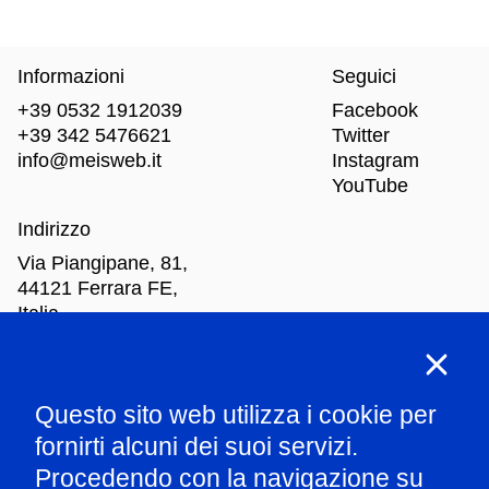
Informazioni
Seguici
+39 0532 1912039
Facebook
+39 342 5476621
Twitter
info@meisweb.it
Instagram
YouTube
Indirizzo
Via Piangipane, 81,
44121 Ferrara FE,
Italia
Orari di apertura
Questo sito web utilizza i cookie per
Mar
-Dom: dalle 10.00 alle 18.00
fornirti alcuni dei suoi servizi.
Procedendo con la navigazione su