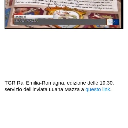
IL NOSTRO STAFF
EDUCAZIONE
SCUOLE
CULTURA EBRAICA
INSEGNANTI
CAPIRE L’EBRAISMO
GIOVANI, ADULTI
SHOAH
CALENDARIO & FESTIVITÀ
OGGETTI & SIMBOLI
IL CICLO DELLA VITA
#ITALIAEBRAICA
TGR Rai Emilia-Romagna, edizione delle 19.30:
servizio dell’inviata Luana Mazza a
questo link
.