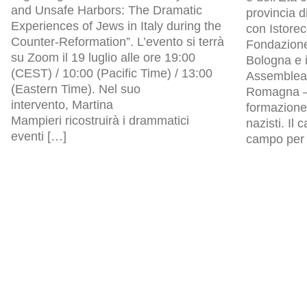
and Unsafe Harbors: The Dramatic
provincia d
Experiences of Jews in Italy during the
con Istore
Counter-Reformation”. L’evento si terrà
Fondazion
su Zoom il 19 luglio alle ore 19:00
Bologna e i
(CEST) / 10:00 (Pacific Time) / 13:00
Assemblea l
(Eastern Time). Nel suo
Romagna – 
intervento, Martina
formazione 
Mampieri ricostruirà i drammatici
nazisti. Il
eventi […]
campo per p