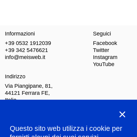
Informazioni
Seguici
+39 0532 1912039
Facebook
+39 342 5476621
Twitter
info@meisweb.it
Instagram
YouTube
Indirizzo
Via Piangipane, 81,
44121 Ferrara FE,
Italia
Orari di apertura
Questo sito web utilizza i cookie per
Mar
-Dom: dalle 10.00 alle 18.00