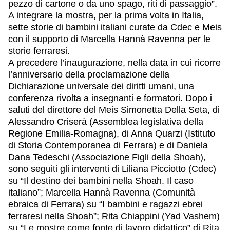
pezzo di cartone o da uno spago, riti di passaggio”.
A integrare la mostra, per la prima volta in Italia,
sette storie di bambini italiani curate da Cdec e Meis
con il supporto di Marcella Hannà Ravenna per le
storie ferraresi.
A precedere l’inaugurazione, nella data in cui ricorre
l’anniversario della proclamazione della
Dichiarazione universale dei diritti umani, una
conferenza rivolta a insegnanti e formatori. Dopo i
saluti del direttore del Meis Simonetta Della Seta, di
Alessandro Criserà (Assemblea legislativa della
Regione Emilia-Romagna), di Anna Quarzi (Istituto
di Storia Contemporanea di Ferrara) e di Daniela
Dana Tedeschi (Associazione Figli della Shoah),
sono seguiti gli interventi di Liliana Picciotto (Cdec)
su “Il destino dei bambini nella Shoah. Il caso
italiano”; Marcella Hannà Ravenna (Comunità
ebraica di Ferrara) su “I bambini e ragazzi ebrei
ferraresi nella Shoah”; Rita Chiappini (Yad Vashem)
su “Le mostre come fonte di lavoro didattico” di Rita