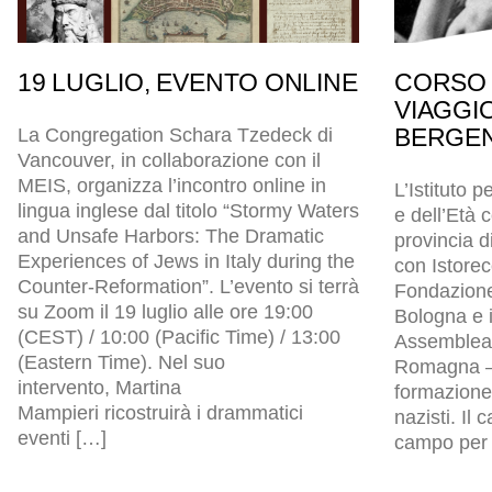
19 LUGLIO, EVENTO ONLINE
CORSO 
VIAGGI
BERGEN
La Congregation Schara Tzedeck di
Vancouver, in collaborazione con il
MEIS, organizza l’incontro online in
L’Istituto p
lingua inglese dal titolo “Stormy Waters
e dell’Età
and Unsafe Harbors: The Dramatic
provincia d
Experiences of Jews in Italy during the
con Istore
Counter-Reformation”. L’evento si terrà
Fondazion
su Zoom il 19 luglio alle ore 19:00
Bologna e i
(CEST) / 10:00 (Pacific Time) / 13:00
Assemblea l
(Eastern Time). Nel suo
Romagna – 
intervento, Martina
formazione 
Mampieri ricostruirà i drammatici
nazisti. Il
eventi […]
campo per p