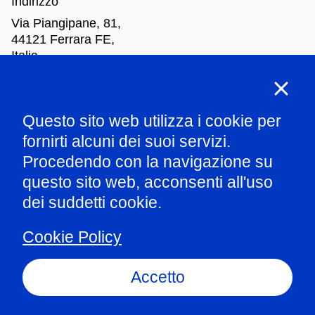
Indirizzo
Via Piangipane, 81,
44121 Ferrara FE,
Italia
Orari di apertura
Questo sito web utilizza i cookie per
Mar
-Dom: dalle 10.00 alle 18.00
fornirti alcuni dei suoi servizi.
Procedendo con la navigazione su
Parla con il nostro staff
questo sito web, acconsenti all'uso
dei suddetti cookie.
Amministrazione trasparente
Cookie Policy
Informazioni ex art.1 comma 125 L124/2017
Privacy policy
Accetto
Whistleblowing