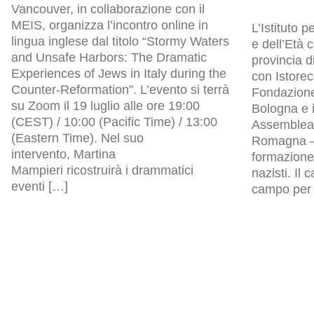
Vancouver, in collaborazione con il
MEIS, organizza l’incontro online in
L’Istituto p
lingua inglese dal titolo “Stormy Waters
e dell’Età
and Unsafe Harbors: The Dramatic
provincia d
Experiences of Jews in Italy during the
con Istore
Counter-Reformation”. L’evento si terrà
Fondazion
su Zoom il 19 luglio alle ore 19:00
Bologna e i
(CEST) / 10:00 (Pacific Time) / 13:00
Assemblea l
(Eastern Time). Nel suo
Romagna – 
intervento, Martina
formazione 
Mampieri ricostruirà i drammatici
nazisti. Il
eventi […]
campo per p