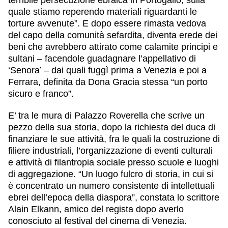
terribile persecuzione ebraica in Portogallo, sulla
quale stiamo reperendo materiali riguardanti le
torture avvenute”. E dopo essere rimasta vedova
del capo della comunità sefardita, diventa erede dei
beni che avrebbero attirato come calamite principi e
sultani – facendole guadagnare l’appellativo di
‘Senora’ – dai quali fuggì prima a Venezia e poi a
Ferrara, definita da Dona Gracia stessa “un porto
sicuro e franco”.
E’ tra le mura di Palazzo Roverella che scrive un
pezzo della sua storia, dopo la richiesta del duca di
finanziare le sue attività, fra le quali la costruzione di
filiere industriali, l’organizzazione di eventi culturali
e attività di filantropia sociale presso scuole e luoghi
di aggregazione. “Un luogo fulcro di storia, in cui si
è concentrato un numero consistente di intellettuali
ebrei dell’epoca della diaspora”, constata lo scrittore
Alain Elkann, amico del regista dopo averlo
conosciuto al festival del cinema di Venezia.