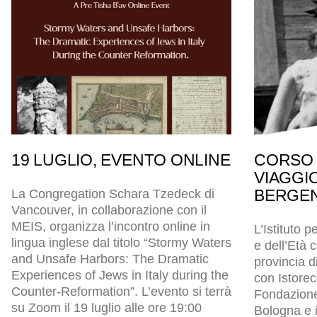
19 LUGLIO, EVENTO ONLINE
CORSO 
VIAGGI
BERGEN
La Congregation Schara Tzedeck di
Vancouver, in collaborazione con il
MEIS, organizza l’incontro online in
L’Istituto p
lingua inglese dal titolo “Stormy Waters
e dell’Età
and Unsafe Harbors: The Dramatic
provincia d
Experiences of Jews in Italy during the
con Istore
Counter-Reformation”. L’evento si terrà
Fondazion
su Zoom il 19 luglio alle ore 19:00
Bologna e i