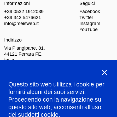
Informazioni
Seguici
+39 0532 1912039
Facebook
+39 342 5476621
Twitter
info@meisweb.it
Instagram
YouTube
Indirizzo
Via Piangipane, 81,
44121 Ferrara FE,
Italia
Orari di apertura
Questo sito web utilizza i cookie per
Mar
-Dom: dalle 10.00 alle 18.00
fornirti alcuni dei suoi servizi.
Procedendo con la navigazione su
Parla con il nostro staff
questo sito web, acconsenti all'uso
dei suddetti cookie.