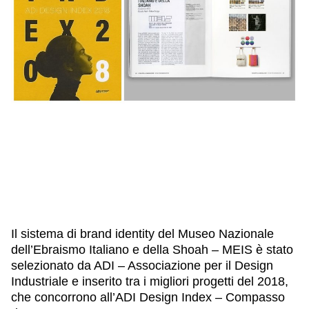
IL NOSTRO STAFF
EDUCAZIONE
SCUOLE
CULTURA EBRAICA
INSEGNANTI
CAPIRE L’EBRAISMO
GIOVANI, ADULTI
SHOAH
CALENDARIO & FESTIVITÀ
OGGETTI & SIMBOLI
IL CICLO DELLA VITA
#ITALIAEBRAICA
Il sistema di brand identity del Museo Nazionale
dell’Ebraismo Italiano e della Shoah – MEIS è stato
selezionato da ADI – Associazione per il Design
Industriale e inserito tra i migliori progetti del 2018,
che concorrono all’
ADI Design Index – Compasso