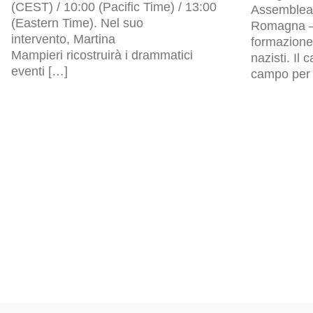
(CEST) / 10:00 (Pacific Time) / 13:00
Assemblea l
(Eastern Time). Nel suo
Romagna – 
intervento, Martina
formazione 
Mampieri ricostruirà i drammatici
nazisti. Il
eventi […]
campo per p